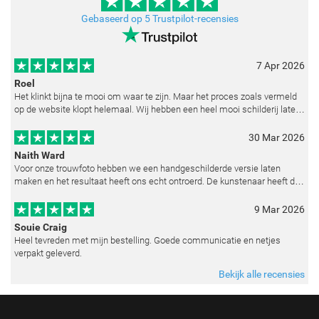
Gebaseerd op 5 Trustpilot-recensies
7 Apr 2026
Roel
Het klinkt bijna te mooi om waar te zijn. Maar het proces zoals vermeld
op de website klopt helemaal. Wij hebben een heel mooi schilderij laten
reproduceren op basis van toegestuurde foto's. De communicatie i
30 Mar 2026
Naith Ward
Voor onze trouwfoto hebben we een handgeschilderde versie laten
maken en het resultaat heeft ons echt ontroerd. De kunstenaar heeft de
emoties perfect weten vast te leggen en zelfs kleine details zoals de lic
9 Mar 2026
Souie Craig
Heel tevreden met mijn bestelling. Goede communicatie en netjes
verpakt geleverd.
Bekijk alle recensies