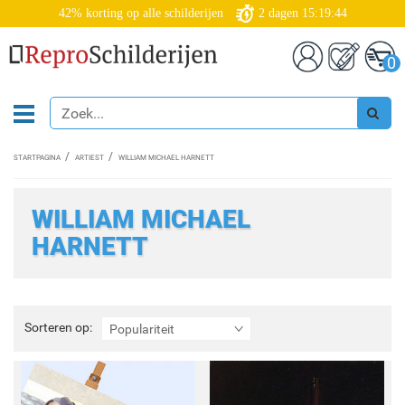
42% korting op alle schilderijen
2
dagen
15:19:44
0
STARTPAGINA
ARTIEST
WILLIAM MICHAEL HARNETT
WILLIAM MICHAEL
HARNETT
Sorteren
Sorteren op:
Populariteit
op: