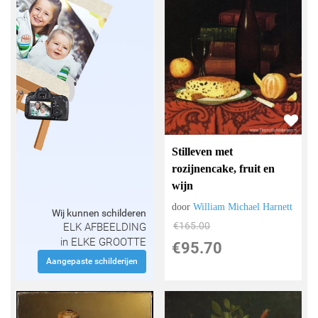
Stilleven met
rozijnencake, fruit en
wijn
door
William Michael Harnett
Wij kunnen schilderen
€
165.00
ELK AFBEELDING
in ELKE GROOTTE
€
95.70
Aangepaste schilderijen