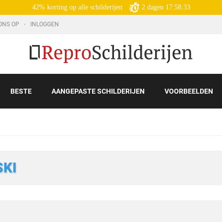
42% korting op alle schilderijen
2
dagen
17:58:31
ONS OP
INLOGGEN
BESTE
AANGEPASTE SCHILDERIJEN
VOORBEELDEN
KI