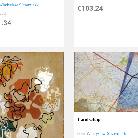
Wladyslaw Strzeminski
€
103.24
.00
1.34
Landschap
door
Wladyslaw Strzeminski