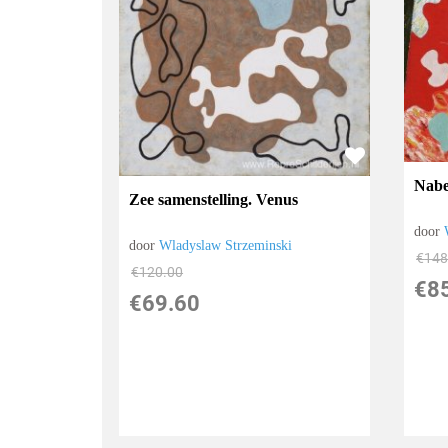
Nabe
Zee samenstelling. Venus
door
door
Wladyslaw Strzeminski
€
148
€
120.00
€
8
€
69.60