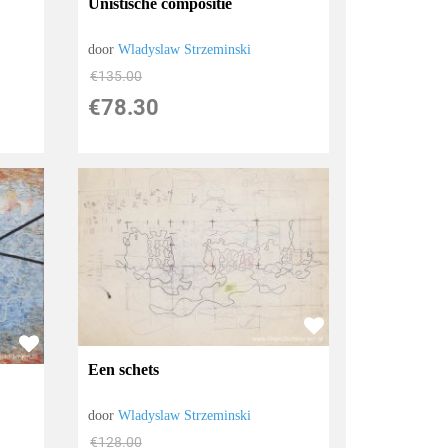
Unistische compositie
door
Wladyslaw Strzeminski
€
135.00
€
78.30
Een schets
door
Wladyslaw Strzeminski
€
128.00