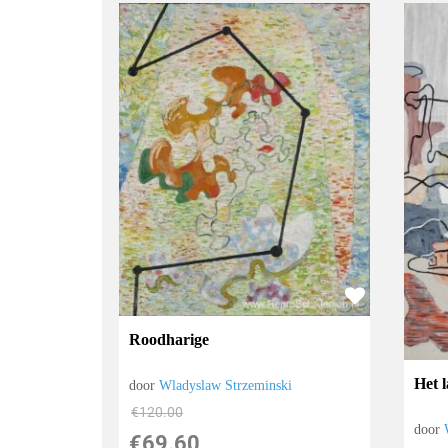
Roodharige
Het 
door
Wladyslaw Strzeminski
€
120.00
door
€
69.60