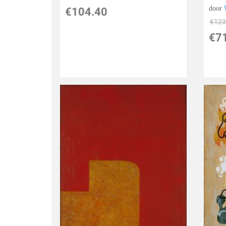
door
€
104.40
€
123
€
7