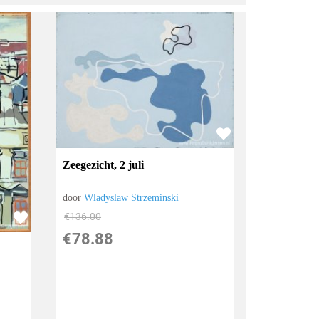
Zeegezicht, 2 juli
door
Wladyslaw Strzeminski
€
136.00
€
78.88