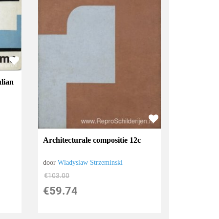
lian
Architecturale compositie 12c
door
Wladyslaw Strzeminski
€
103.00
€
59.74