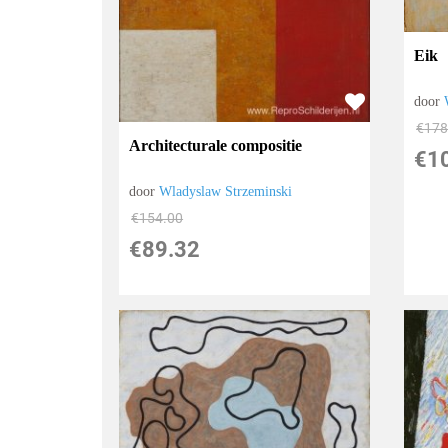
Eik
door
€
178
Architecturale compositie
€
1
door
Wladyslaw Strzeminski
€
154.00
€
89.32