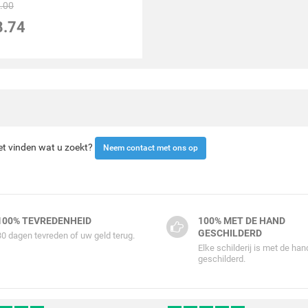
.00
8.74
iet vinden wat u zoekt?
Neem contact met ons op
100% TEVREDENHEID
100% MET DE HAND
GESCHILDERD
30 dagen tevreden of uw geld terug.
Elke schilderij is met de han
geschilderd.