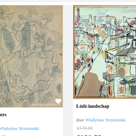
Łódź-landschap
ers
door
Wladyslaw Strzeminski
€
175.00
Wladyslaw Strzeminski