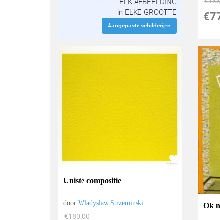
€
133
ELK AFBEELDING
in ELKE GROOTTE
€
7
Aangepaste schilderijen
Uniste compositie
door
Wladyslaw Strzeminski
Ok n
€
180.00