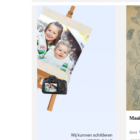
Maai
door
Wij kunnen schilderen