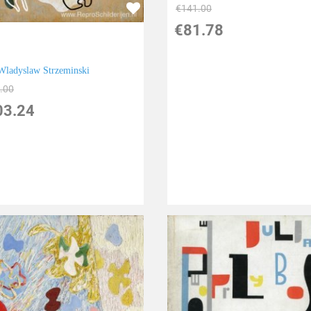
€
141.00
€
81.78
Wladyslaw Strzeminski
.00
03.24