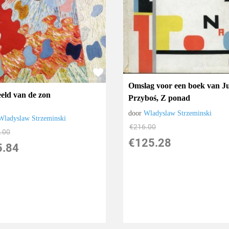
Omslag voor een boek van Ju
eld van de zon
Przyboś, Z ponad
door
Wladyslaw Strzeminski
Wladyslaw Strzeminski
€
216.00
.00
€
125.28
5.84