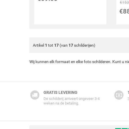
€
153
€
8
Artikel
1
tot
17
(van
17
schilderijen)
Wij kunnen elk formaat en elke foto schilderen. Kunt u n
GRATIS LEVERING
De schilderij arriveert ongeveer 3-4
weken na de betaling.