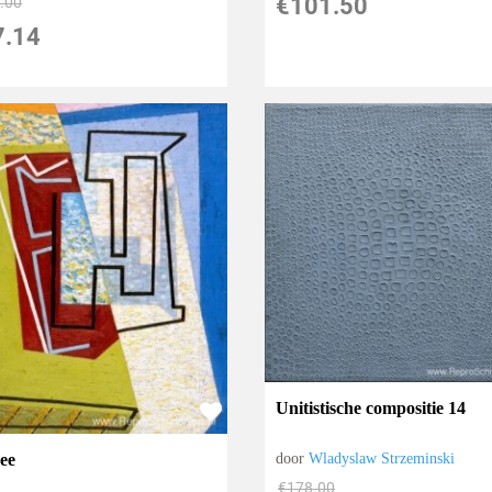
€
101.50
.00
7.14
Unitistische compositie 14
door
Wladyslaw Strzeminski
ee
€
178.00