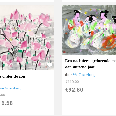
Een nachtfeest gedurende m
dan duizend jaar
door
Wu Guanzhong
s onder de zon
€
160.00
Wu Guanzhong
€
92.80
.00
16.58