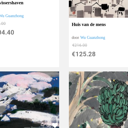
vissershaven
Wu Guanzhong
.00
Huis van de mens
04.40
door
Wu Guanzhong
€
216.00
€
125.28