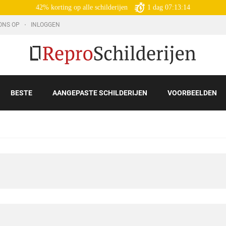
42% korting op alle schilderijen
1
dag
07:13:13
ONS OP
INLOGGEN
BESTE
AANGEPASTE SCHILDERIJEN
VOORBEELDEN