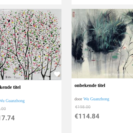
onbekende titel
kende titel
door
Wu Guanzhong
Wu Guanzhong
€
198.00
.00
€
114.84
17.74