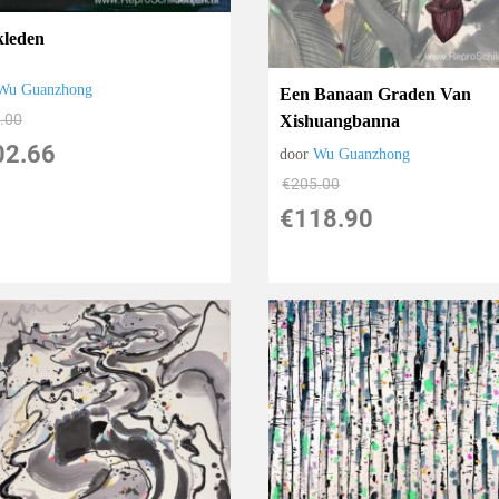
leden
Wu Guanzhong
Een Banaan Graden Van
.00
Xishuangbanna
02.66
door
Wu Guanzhong
€
205.00
€
118.90