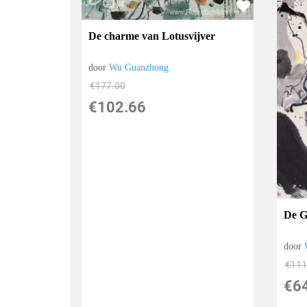
De charme van Lotusvijver
door
Wu Guanzhong
€
177.00
€
102.66
De G
door
€
111
€
6