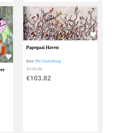
Papegaai Haven
door
Wu Guanzhong
€
179.00
eer
€
103.82