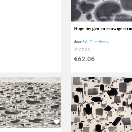
Hoge bergen en eeuwige str
door
Wu Guanzhong
€
107.00
€
62.06