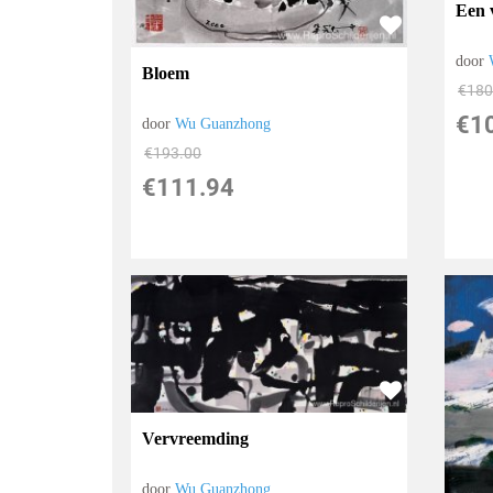
Een 
door
Bloem
€
180
€
1
door
Wu Guanzhong
€
193.00
€
111.94
Vervreemding
door
Wu Guanzhong