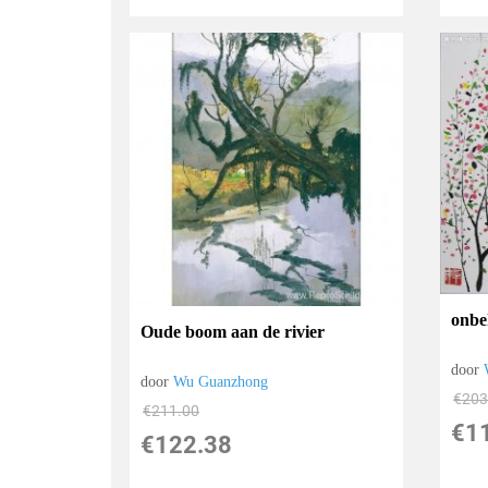
onbe
Oude boom aan de rivier
door
door
Wu Guanzhong
€
203
€
211.00
€
1
€
122.38