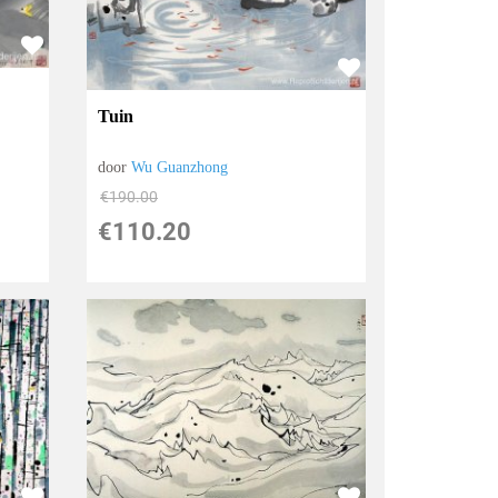
Tuin
door
Wu Guanzhong
€
190.00
€
110.20