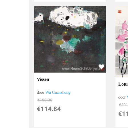
Vissen
Lotu
door
Wu Guanzhong
door
€
198.00
€
201
€
114.84
€
1