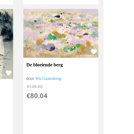
De bloeiende berg
door
Wu Guanzhong
€
138.00
€
80.04