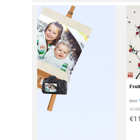
Frui
door
€
190
€
1