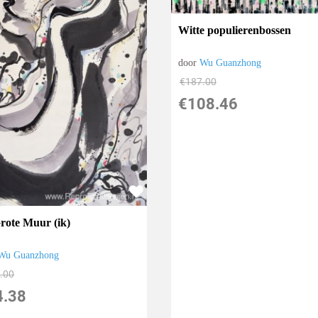
Witte populierenbossen
door
Wu Guanzhong
€
187.00
€
108.46
rote Muur (ik)
Wu Guanzhong
.00
4.38