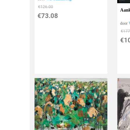
€
126.00
Aank
€
73.08
door
€
177
€
1