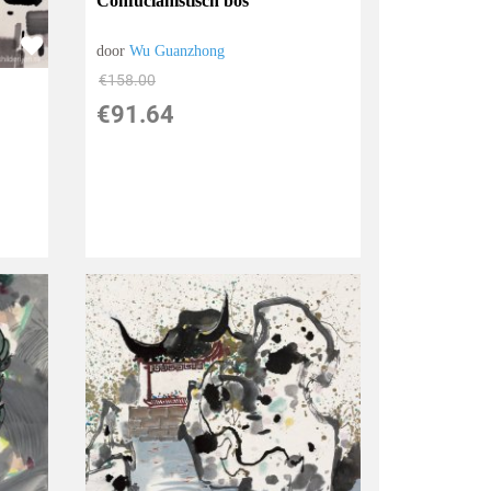
Confucianistisch bos
door
Wu Guanzhong
€
158.00
€
91.64