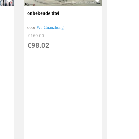
onbekende titel
door
Wu Guanzhong
€
169.00
€
98.02