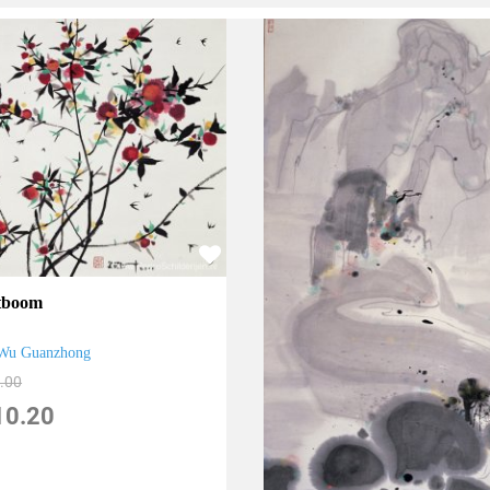
tboom
Wu Guanzhong
.00
10.20