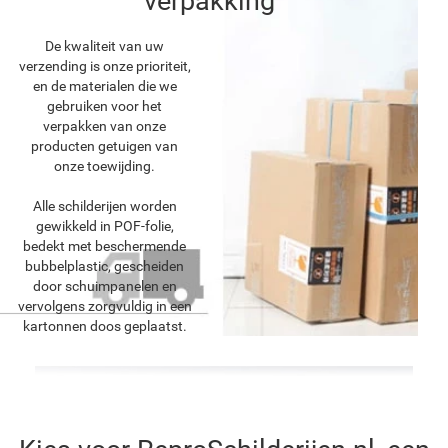
verpakking
De kwaliteit van uw
verzending is onze prioriteit,
en de materialen die we
gebruiken voor het
verpakken van onze
producten getuigen van
onze toewijding.
Alle schilderijen worden
gewikkeld in POF-folie,
bedekt met beschermende
bubbelplastic, gescheiden
door schuimpanelen en
vervolgens zorgvuldig in een
kartonnen doos geplaatst.