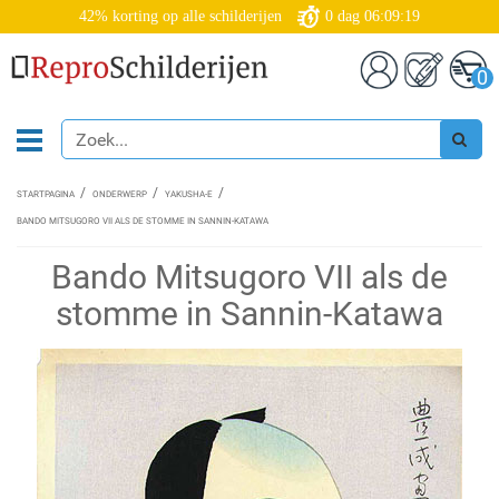
42% korting op alle schilderijen
0
dag
06:09:19
0
STARTPAGINA
ONDERWERP
YAKUSHA-E
BANDO MITSUGORO VII ALS DE STOMME IN SANNIN-KATAWA
Bando Mitsugoro VII als de
stomme in Sannin-Katawa