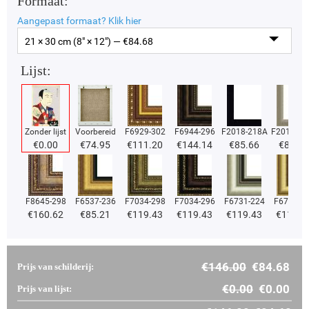
Formaat:
Aangepast formaat?
Klik hier
21 × 30 cm (8" × 12") — €
84.68
Lijst:
Zonder lijst
Voorbereid
F6929-302
F6944-296
F2018-218A
F2018-37
€
0.00
€
74.95
€
111.20
€
144.14
€
85.66
€
85.66
F8645-298
F6537-236
F7034-298
F7034-296
F6731-224
F6731-2
€
160.62
€
85.21
€
119.43
€
119.43
€
119.43
€
119.4
€
146.00
€
84.68
Prijs van schilderij:
€
0.00
€
0.00
Prijs van lijst: