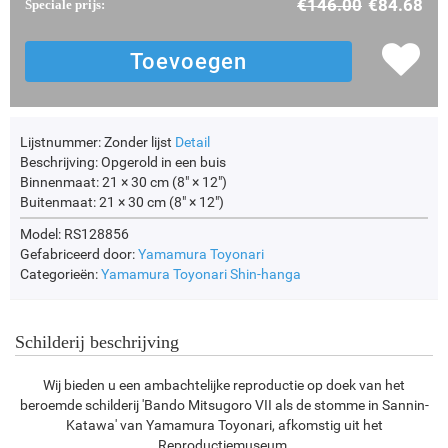
€
146.00
€
84.68
Speciale prijs:
Lijstnummer:
Zonder lijst
Detail
Beschrijving:
Opgerold in een buis
Binnenmaat:
21 × 30 cm (8" × 12")
Buitenmaat:
21 × 30 cm (8" × 12")
Model: RS128856
Gefabriceerd door:
Yamamura Toyonari
Categorieën:
Yamamura Toyonari
Shin-hanga
Schilderij beschrijving
Wij bieden u een ambachtelijke reproductie op doek van het
beroemde schilderij 'Bando Mitsugoro VII als de stomme in Sannin-
Katawa' van Yamamura Toyonari, afkomstig uit het
Reproductiemuseum.