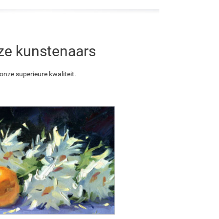
nze kunstenaars
nze superieure kwaliteit.