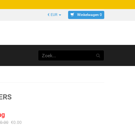
Winkelwagen 0
€ EUR
ERS
ng
0.00
€
0.00