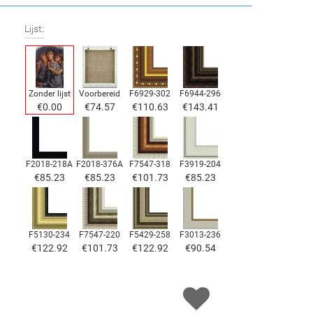
Lijst:
Zonder lijst
Voorbereid
F6929-302
F6944-296
€
0.00
€
74.57
€
110.63
€
143.41
F2018-218A
F2018-376A
F7547-318
F3919-204
€
85.23
€
85.23
€
101.73
€
85.23
F5130-234
F7547-220
F5429-258
F3013-236
€
122.92
€
101.73
€
122.92
€
90.54
F1823-204
F8645-298
F6537-236
F7034-298