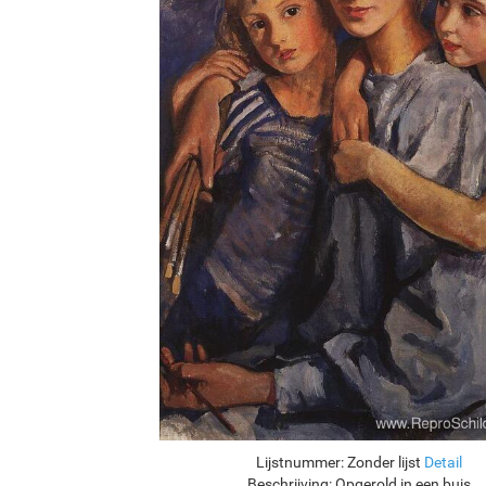
Lijstnummer:
Zonder lijst
Detail
Beschrijving:
Opgerold in een buis