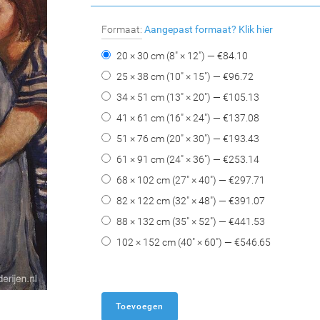
Formaat:
Aangepast formaat?
Klik hier
20 × 30 cm (8" × 12") — €
84.10
25 × 38 cm (10" × 15") — €
96.72
34 × 51 cm (13" × 20") — €
105.13
41 × 61 cm (16" × 24") — €
137.08
51 × 76 cm (20" × 30") — €
193.43
61 × 91 cm (24" × 36") — €
253.14
68 × 102 cm (27" × 40") — €
297.71
82 × 122 cm (32" × 48") — €
391.07
88 × 132 cm (35" × 52") — €
441.53
102 × 152 cm (40" × 60") — €
546.65