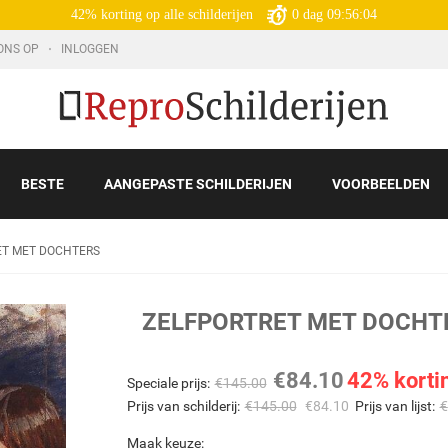
42% korting op alle schilderijen
0
dag
09:56:03
ONS OP
INLOGGEN
BESTE
AANGEPASTE SCHILDERIJEN
VOORBEELDEN
ET MET DOCHTERS
ZELFPORTRET MET DOCHT
€
84.10
42% korti
Speciale prijs:
€
145.00
Prijs van schilderij:
€
145.00
€
84.10
Prijs van lijst:
€
Maak keuze: