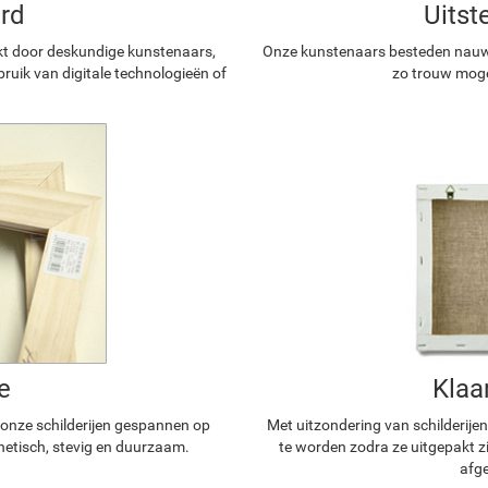
rd
Uitst
kt door deskundige kunstenaars,
Onze kunstenaars besteden nauwg
ruik van digitale technologieën of
zo trouw mogel
e
Klaa
n onze schilderijen gespannen op
Met uitzondering van schilderijen
hetisch, stevig en duurzaam.
te worden zodra ze uitgepakt z
afge