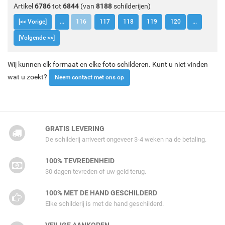
Artikel
6786
tot
6844
(van
8188
schilderijen)
[<< Vorige]
...
116
117
118
119
120
...
[Volgende >>]
Wij kunnen elk formaat en elke foto schilderen. Kunt u niet vinden
wat u zoekt?
Neem contact met ons op
GRATIS LEVERING
De schilderij arriveert ongeveer 3-4 weken na de betaling.
100% TEVREDENHEID
30 dagen tevreden of uw geld terug.
100% MET DE HAND GESCHILDERD
Elke schilderij is met de hand geschilderd.
VEILIGE AANKOPEN