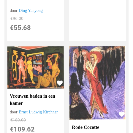
door
Ding Yanyong
€
96.00
€
55.68
Vrouwen baden in een
kamer
door
Ernst Ludwig Kirchner
€
189.00
Rode Cocotte
€
109.62