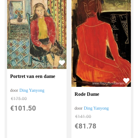
Portret van een dame
door
Ding Yanyong
Rode Dame
€
175.00
€
101.50
door
Ding Yanyong
€
141.00
€
81.78