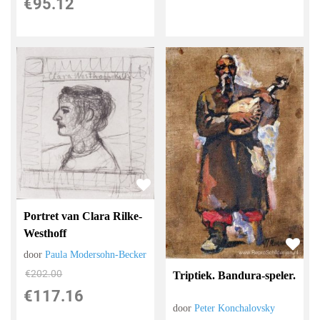
€
95.12
Portret van Clara Rilke-
Westhoff
door
Paula Modersohn-Becker
€
202.00
Triptiek. Bandura-speler.
€
117.16
door
Peter Konchalovsky