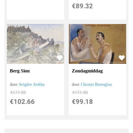
€
89.32
Berg Sion
Zondagmiddag
door
Avigdor Arikha
door
Chronis Botsoglou
€
177.00
€
171.00
€
102.66
€
99.18