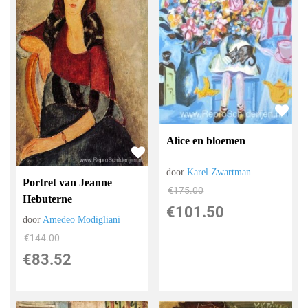
Alice en bloemen
door
Karel Zwartman
Portret van Jeanne
€
175.00
Hebuterne
€
101.50
door
Amedeo Modigliani
€
144.00
€
83.52