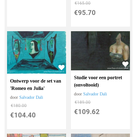
€
165.00
€
95.70
Studie voor een portret
Ontwerp voor de set van
(onvoltooid)
'Romeo en Julia'
door
Salvador Dali
door
Salvador Dali
€
189.00
€
180.00
€
109.62
€
104.40