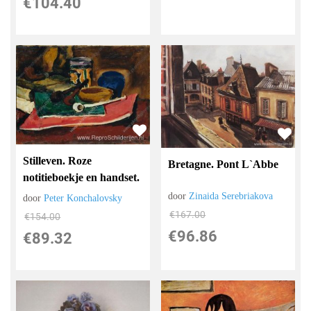
€
104.40
Stilleven. Roze
Bretagne. Pont L`Abbe
notitieboekje en handset.
door
Zinaida Serebriakova
door
Peter Konchalovsky
€
167.00
€
154.00
€
96.86
€
89.32