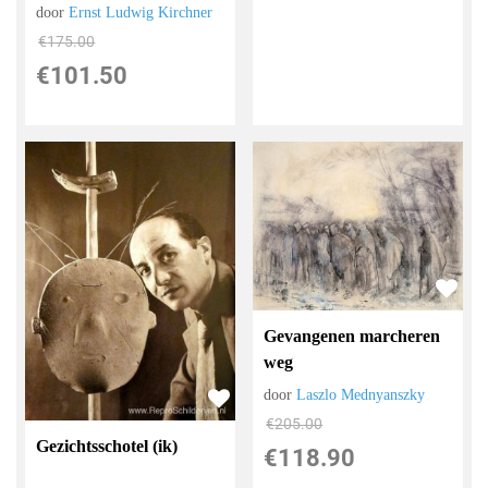
door
Ernst Ludwig Kirchner
€
175.00
€
101.50
Gevangenen marcheren
weg
door
Laszlo Mednyanszky
€
205.00
Gezichtsschotel (ik)
€
118.90