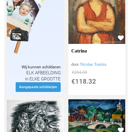
Catrina
door
Nicolae Tonitza
Wij kunnen schilderen
€
204.00
ELK AFBEELDING
in ELKE GROOTTE
€
118.32
Aangepaste schilderijen