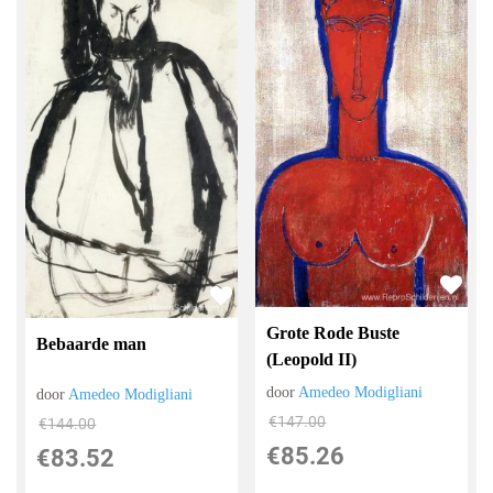
Grote Rode Buste
Bebaarde man
(Leopold II)
door
Amedeo Modigliani
door
Amedeo Modigliani
€
147.00
€
144.00
€
85.26
€
83.52