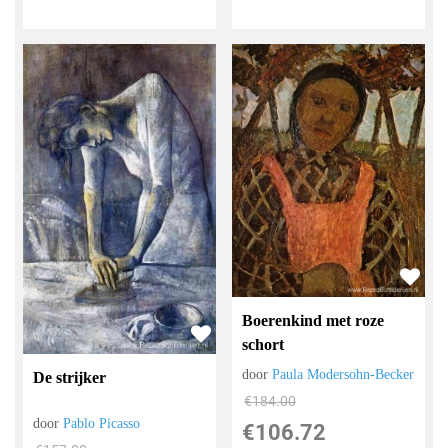
Boerenkind met roze
schort
door
Paula Modersohn-Becker
De strijker
€
184.00
door
Pablo Picasso
€
106.72