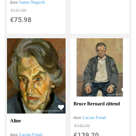
door
Isamu Noguchi
€
131.00
€
75.98
Bruce Bernard zittend
door
Lucian Freud
Aline
€
240.00
€
139.20
door
Lucian Freud