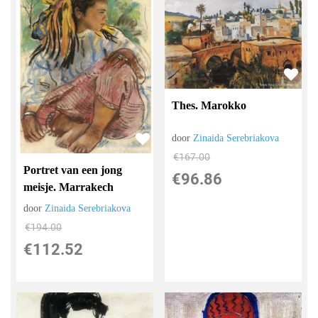
Thes. Marokko
door
Zinaida Serebriakova
€
167.00
Portret van een jong
€
96.86
meisje. Marrakech
door
Zinaida Serebriakova
€
194.00
€
112.52