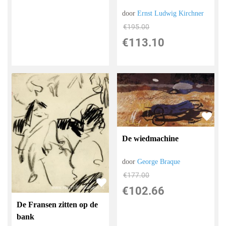
door
Ernst Ludwig Kirchner
€
195.00
€
113.10
De wiedmachine
door
George Braque
€
177.00
€
102.66
De Fransen zitten op de
bank