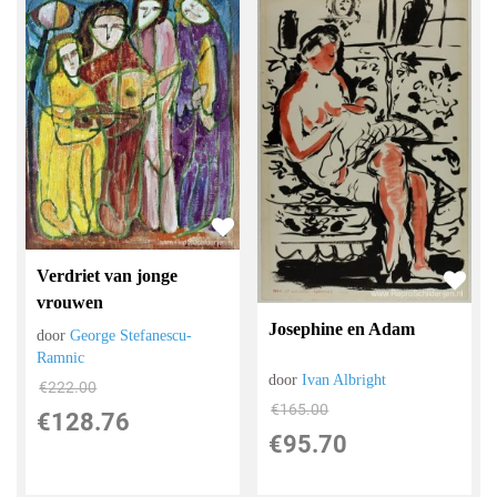
Verdriet van jonge
vrouwen
Josephine en Adam
door
George Stefanescu-
Ramnic
door
Ivan Albright
€
222.00
€
165.00
€
128.76
€
95.70