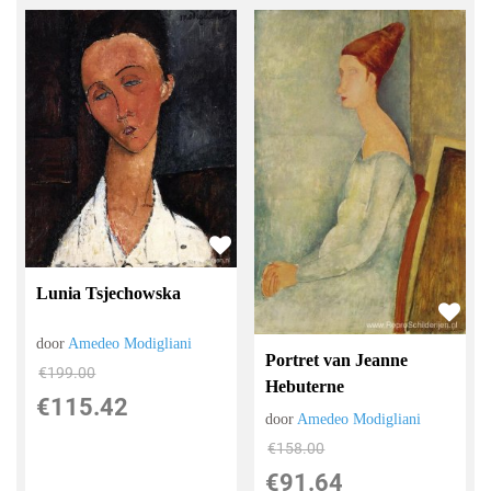
Lunia Tsjechowska
door
Amedeo Modigliani
Portret van Jeanne
€
199.00
Hebuterne
€
115.42
door
Amedeo Modigliani
€
158.00
€
91.64