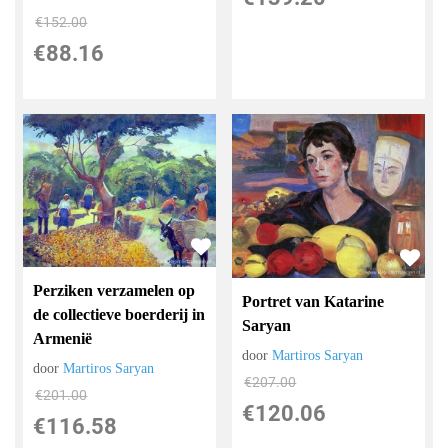
€
152.00
€
88.16
Perziken verzamelen op
Portret van Katarine
de collectieve boerderij in
Saryan
Armenië
door
Martiros Saryan
door
Martiros Saryan
€
207.00
€
201.00
€
120.06
€
116.58