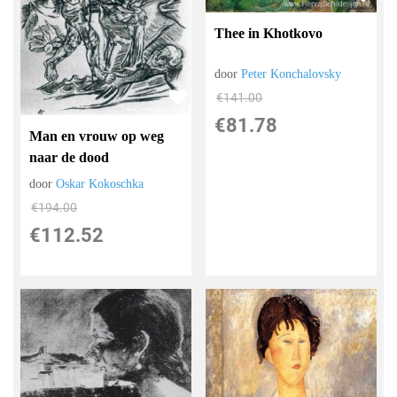
Thee in Khotkovo
door
Peter Konchalovsky
€
141.00
€
81.78
Man en vrouw op weg
naar de dood
door
Oskar Kokoschka
€
194.00
€
112.52