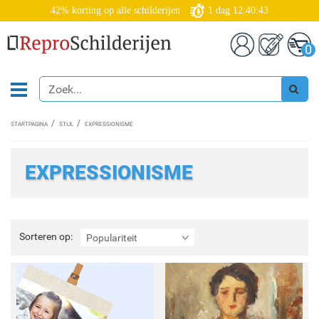
42% korting op alle schilderijen
1
dag
12:40:41
0
STARTPAGINA
STIJL
EXPRESSIONISME
EXPRESSIONISME
Sorteren
Sorteren op:
Populariteit
op: