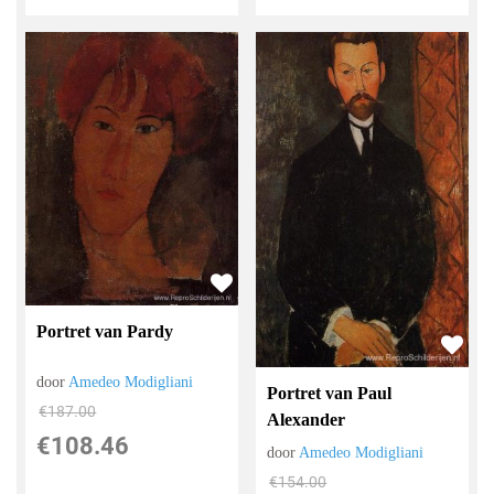
Portret van Pardy
door
Amedeo Modigliani
Portret van Paul
€
187.00
Alexander
€
108.46
door
Amedeo Modigliani
€
154.00