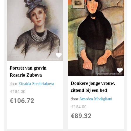
Portret van gravin
Rosario Zubova
Donkere jonge vrouw,
door
Zinaida Serebriakova
zittend bij een bed
€
184.00
door
Amedeo Modigliani
€
106.72
€
154.00
€
89.32