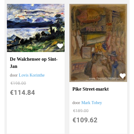
De Walchensee op Sint-
Jan
door
Lovis Korinthe
€
198.00
Pike Street-markt
€
114.84
door
Mark Tobey
€
189.00
€
109.62