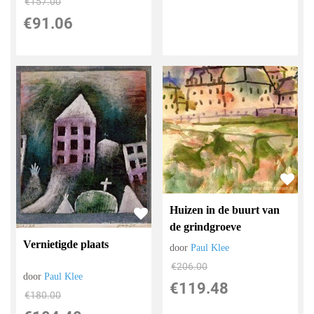
€
157.00
€
91.06
Huizen in de buurt van
de grindgroeve
Vernietigde plaats
door
Paul Klee
€
206.00
door
Paul Klee
€
119.48
€
180.00