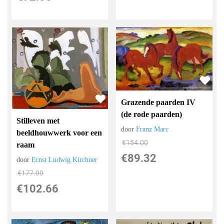
Grazende paarden IV
(de rode paarden)
Stilleven met
door
Franz Marc
beeldhouwwerk voor een
€
154.00
raam
€
89.32
door
Ernst Ludwig Kirchner
€
177.00
€
102.66