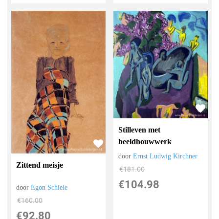
Stilleven met
beeldhouwwerk
door
Ernst Ludwig Kirchner
Zittend meisje
€
181.00
€
104.98
door
Egon Schiele
€
160.00
€
92.80