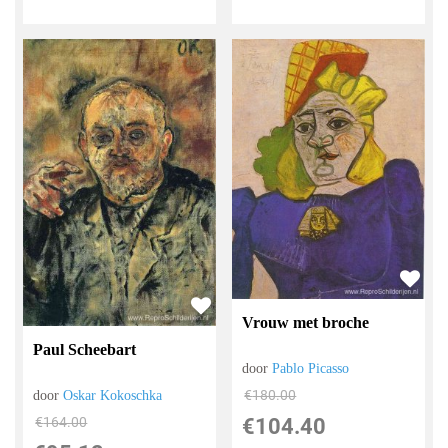
Vrouw met broche
Paul Scheebart
door
Pablo Picasso
€
180.00
door
Oskar Kokoschka
€
104.40
€
164.00