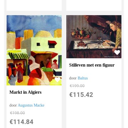
Stilleven met een figuur
door
Baltus
€
199.00
Markt in Algiers
€
115.42
door
Augustus Macke
€
198.00
€
114.84