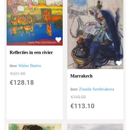
Reflecties in een rivier
door
Walter Battiss
€
221.00
Marrakech
€
128.18
door
Zinaida Serebriakova
€
195.00
€
113.10