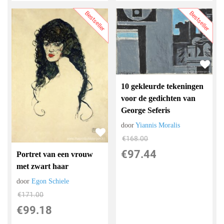
Bestseller
Bestseller
10 gekleurde tekeningen
voor de gedichten van
George Seferis
door
Yiannis Moralis
€
168.00
€
97.44
Portret van een vrouw
met zwart haar
door
Egon Schiele
€
171.00
€
99.18