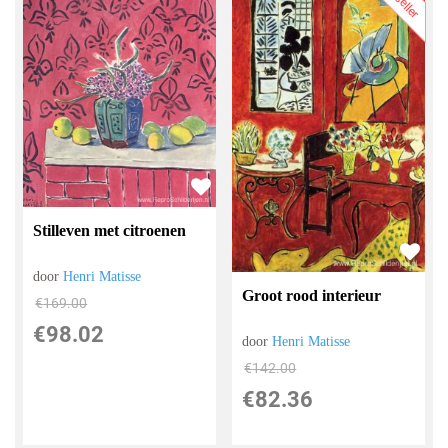
Stilleven met citroenen
door
Henri Matisse
Groot rood interieur
€
169.00
€
98.02
door
Henri Matisse
€
142.00
€
82.36