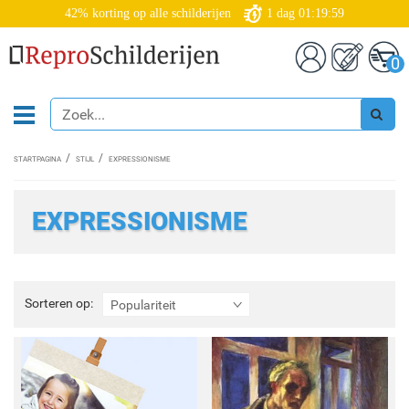
42% korting op alle schilderijen
1
dag
01:19:57
0
STARTPAGINA
STIJL
EXPRESSIONISME
EXPRESSIONISME
Sorteren
Sorteren op:
Populariteit
op: