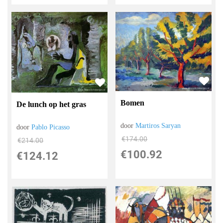
Bomen
De lunch op het gras
door
Martiros Saryan
door
Pablo Picasso
€
174.00
€
214.00
€
100.92
€
124.12