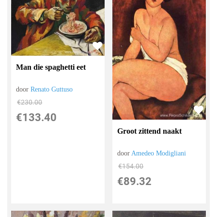
Man die spaghetti eet
door
Renato Guttuso
€
230.00
€
133.40
Groot zittend naakt
door
Amedeo Modigliani
€
154.00
€
89.32