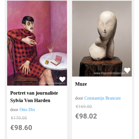
Muze
Portret van journaliste
door
Constantijn Brancusi
Sylvia Von Harden
€
169.00
door
Otto Dix
€
98.02
€
170.00
€
98.60