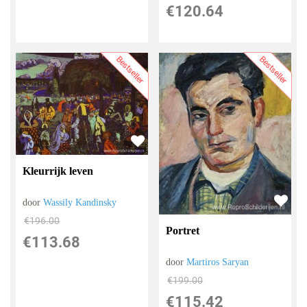
€
120.64
Bestseller
Bestseller
Kleurrijk leven
door
Wassily Kandinsky
€
196.00
Portret
€
113.68
door
Martiros Saryan
€
199.00
€
115.42