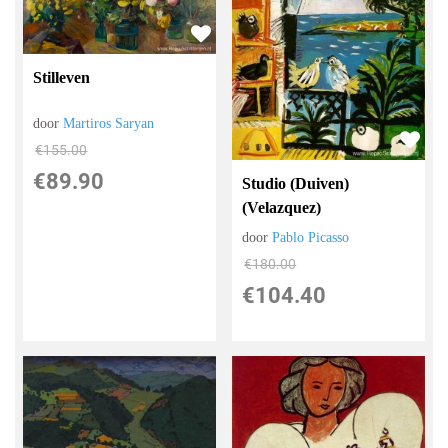
Stilleven
door
Martiros Saryan
€
155.00
€
89.90
Studio (Duiven)
(Velazquez)
door
Pablo Picasso
€
180.00
€
104.40