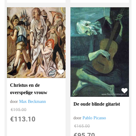
Christus en de
overspelige vrouw
door
Max Beckmann
De oude blinde gitarist
€
195.00
€
113.10
door
Pablo Picasso
€
165.00
€
95.70