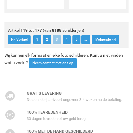
Artikel
119
tot
177
(van
8188
schilderijen)
[<< Vorige]
1
2
3
4
5
...
[Volgende >>]
Wij kunnen elk formaat en elke foto schilderen. Kunt u niet vinden
wat u zoekt?
Neem contact met ons op
GRATIS LEVERING
De schilderij arriveert ongeveer 3-4 weken na de betaling.
100% TEVREDENHEID
30 dagen tevreden of uw geld terug.
100% MET DE HAND GESCHILDERD