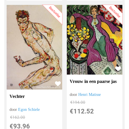
Bestseller
Bestseller
Vrouw in een paarse jas
door
Henri Matisse
Vechter
€
194.00
door
Egon Schiele
€
112.52
€
162.00
€
93.96