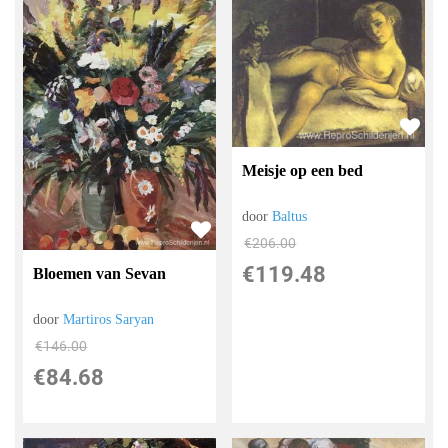
Meisje op een bed
door
Baltus
€
206.00
€
119.48
Bloemen van Sevan
door
Martiros Saryan
€
146.00
€
84.68