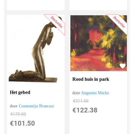
Bestseller
Bestseller
Rood huis in park
Het gebed
door
Augustus Macke
€
211.00
door
Constantijn Brancusi
€
122.38
€
175.00
€
101.50