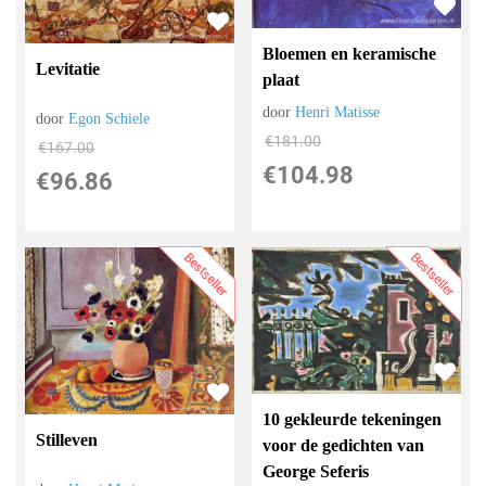
Bloemen en keramische
Levitatie
plaat
door
Henri Matisse
door
Egon Schiele
€
181.00
€
167.00
€
104.98
€
96.86
Bestseller
Bestseller
10 gekleurde tekeningen
Stilleven
voor de gedichten van
George Seferis