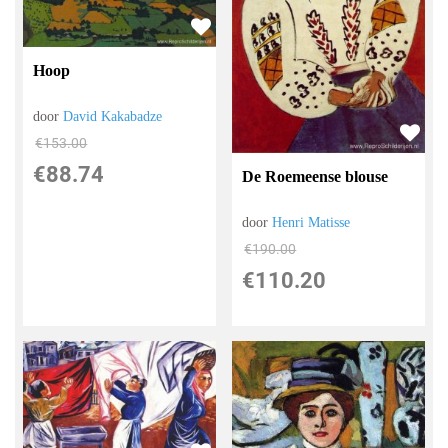
Hoop
door
David Kakabadze
€
153.00
€
88.74
De Roemeense blouse
door
Henri Matisse
€
190.00
€
110.20