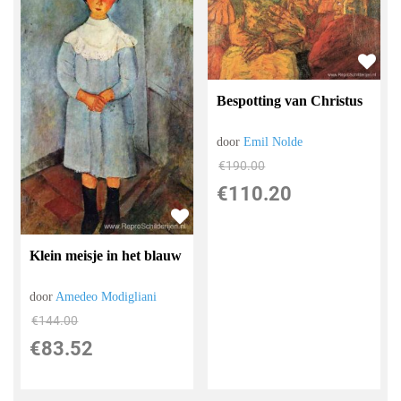
Bespotting van Christus
door
Emil Nolde
€
190.00
€
110.20
Klein meisje in het blauw
door
Amedeo Modigliani
€
144.00
€
83.52