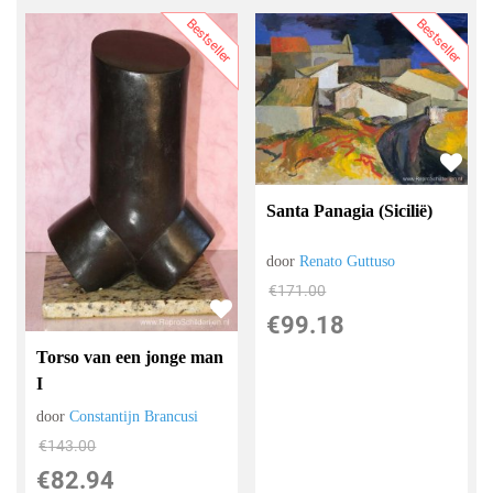
Bestseller
Bestseller
Santa Panagia (Sicilië)
door
Renato Guttuso
€
171.00
€
99.18
Torso van een jonge man
I
door
Constantijn Brancusi
€
143.00
€
82.94