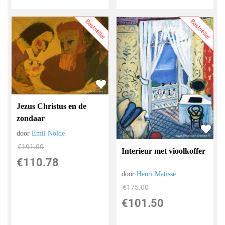
Bestseller
Bestseller
Jezus Christus en de
zondaar
door
Emil Nolde
€
191.00
Interieur met vioolkoffer
€
110.78
door
Henri Matisse
€
175.00
€
101.50