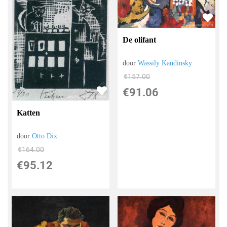
De olifant
door
Wassily Kandinsky
€
157.00
€
91.06
Katten
door
Otto Dix
€
164.00
€
95.12