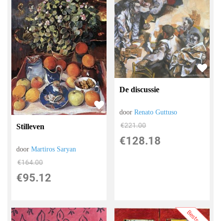
De discussie
door
Renato Guttuso
€
221.00
Stilleven
€
128.18
door
Martiros Saryan
€
164.00
€
95.12
Bestseller