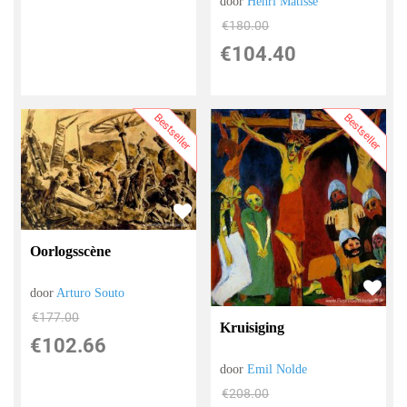
door
Henri Matisse
€
180.00
€
104.40
Bestseller
Bestseller
Oorlogsscène
door
Arturo Souto
€
177.00
Kruisiging
€
102.66
door
Emil Nolde
€
208.00