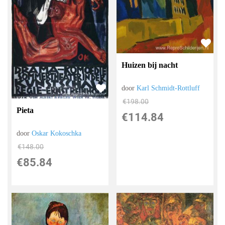
Huizen bij nacht
door
Karl Schmidt-Rottluff
€
198.00
Pieta
€
114.84
door
Oskar Kokoschka
€
148.00
€
85.84