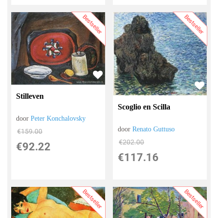
Bestseller
Bestseller
Stilleven
Scoglio en Scilla
door
Peter Konchalovsky
door
Renato Guttuso
€
159.00
€
202.00
€
92.22
€
117.16
Bestseller
Bestseller