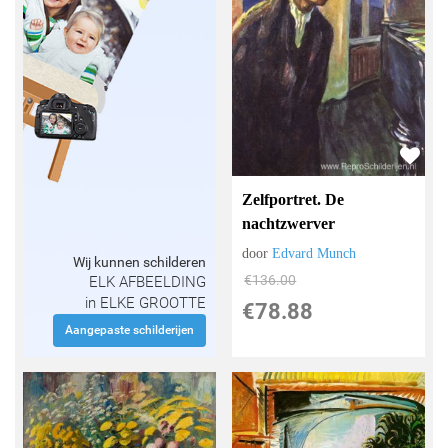
Zelfportret. De
nachtzwerver
door
Edvard Munch
Wij kunnen schilderen
€
136.00
ELK AFBEELDING
in ELKE GROOTTE
€
78.88
Aangepaste schilderijen