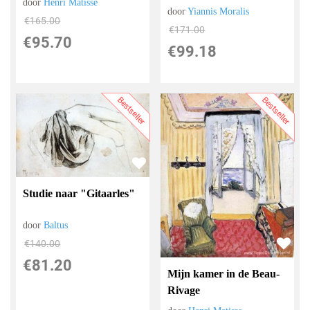
door
Henri Matisse
door
Yiannis Moralis
€
165.00
€
171.00
€
95.70
€
99.18
Bestseller
Bestseller
Studie naar "Gitaarles"
door
Baltus
€
140.00
€
81.20
Mijn kamer in de Beau-
Rivage