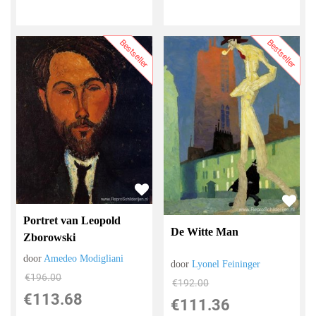
Bestseller
Bestseller
Portret van Leopold
De Witte Man
Zborowski
door
Amedeo Modigliani
door
Lyonel Feininger
€
196.00
€
192.00
€
113.68
€
111.36