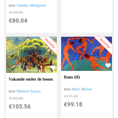
door
Amedeo Modigliani
€
138.00
€
80.04
Bestseller
Bestseller
Dans (II)
Vakantie onder de boom
door
Henri Matisse
door
Martiros Saryan
€
171.00
€
182.00
€
99.18
€
105.56