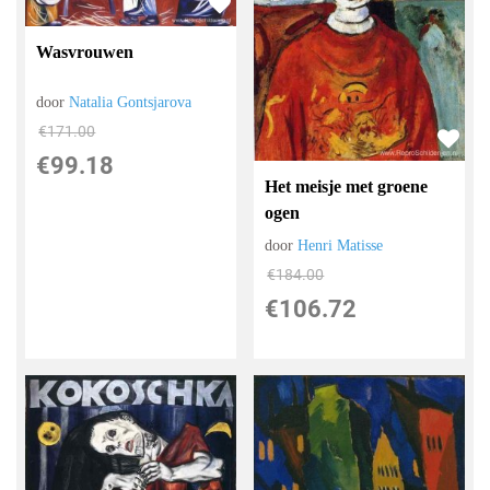
Wasvrouwen
door
Natalia Gontsjarova
€
171.00
€
99.18
Het meisje met groene
ogen
door
Henri Matisse
€
184.00
€
106.72