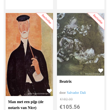
Bestseller
Bestseller
Beatrix
door
Salvador Dali
€
182.00
Man met een pijp (de
€
105.56
notaris van Nice)