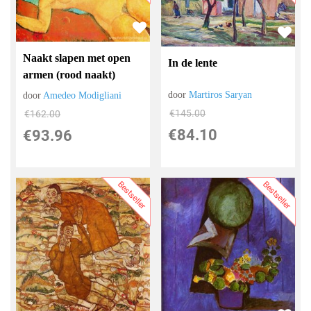
Naakt slapen met open
In de lente
armen (rood naakt)
door
Martiros Saryan
door
Amedeo Modigliani
€
145.00
€
162.00
€
84.10
€
93.96
Bestseller
Bestseller