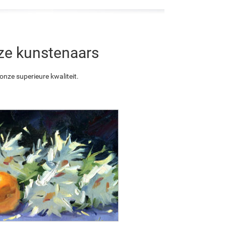
nze kunstenaars
nze superieure kwaliteit.