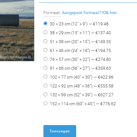
Formaat:
Aangepast formaat?
Klik hier
30 × 23 cm (12" × 9") — €
119.48
38 × 29 cm (15" × 11") — €
137.40
51 × 38 cm (20" × 15") — €
149.35
61 × 46 cm (24" × 18") — €
194.75
76 × 57 cm (30" × 22") — €
274.80
91 × 68 cm (36" × 27") — €
359.63
102 × 77 cm (40" × 30") — €
422.96
122 × 92 cm (48" × 36") — €
555.58
132 × 99 cm (52" × 39") — €
627.27
152 × 114 cm (60" × 45") — €
776.62