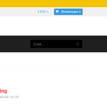
Winkelwagen 0
€ EUR
ing
€
0.00
€
0.00