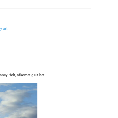
€
97.34
€
162.23
€
86.06
€
120.63
F7034-296
F6731-224
F6731-226
F4827-234
y art
€
120.63
€
120.63
€
120.63
€
114.38
F8645-296
F4613-236
F5130-204
F6035-220
€
111.88
€
86.90
€
125.28
€
112.77
ancy Holt, afkomstig uit het
F2833-204
€
103.16