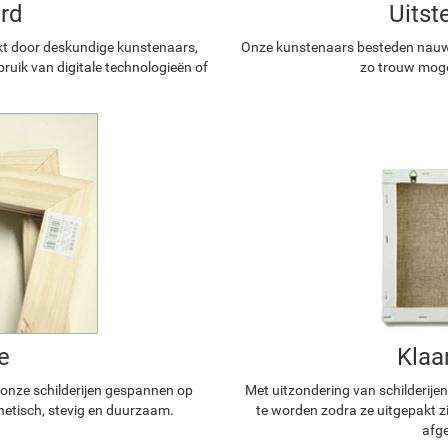
rd
Uitst
kt door deskundige kunstenaars,
Onze kunstenaars besteden nauwg
ruik van digitale technologieën of
zo trouw mogel
e
Klaa
n onze schilderijen gespannen op
Met uitzondering van schilderijen
hetisch, stevig en duurzaam.
te worden zodra ze uitgepakt z
afge