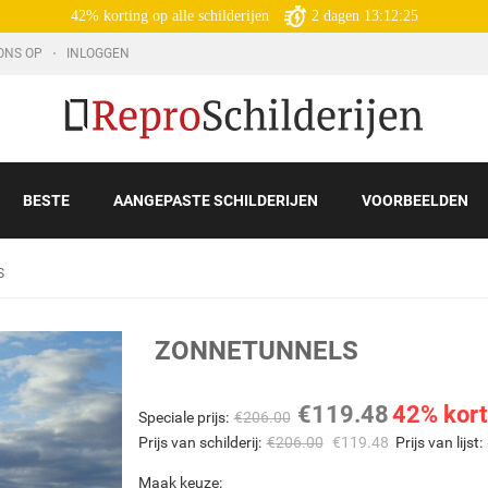
42% korting op alle schilderijen
2
dagen
13:12:24
ONS OP
INLOGGEN
BESTE
AANGEPASTE SCHILDERIJEN
VOORBEELDEN
S
ZONNETUNNELS
€
119.48
42% kort
Speciale prijs:
€
206.00
Prijs van schilderij:
€
206.00
€
119.48
Prijs van lijst:
Maak keuze: