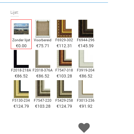
Lijst:
Zonder lijst
Voorbereid
F6929-302
F6944-296
€
0.00
€
75.71
€
112.31
€
145.59
F2018-218A
F2018-376A
F7547-318
F3919-204
€
86.52
€
86.52
€
103.28
€
86.52
F5130-234
F7547-220
F5429-258
F3013-236
€
124.79
€
103.28
€
124.79
€
91.92
F1823-204
F8645-298
F6537-236
F7034-298