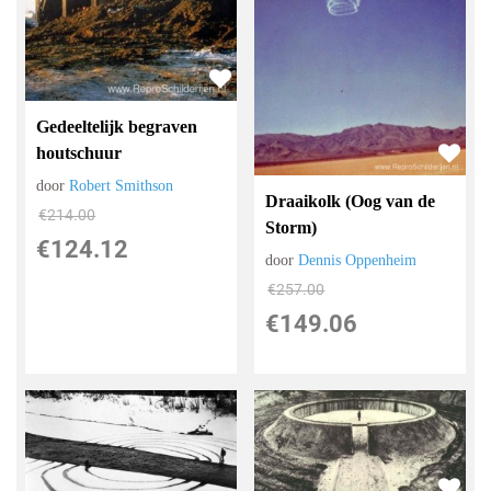
Gedeeltelijk begraven
houtschuur
door
Robert Smithson
Draaikolk (Oog van de
€
214.00
Storm)
€
124.12
door
Dennis Oppenheim
€
257.00
€
149.06