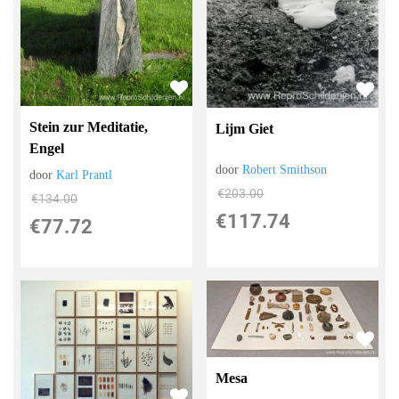
Stein zur Meditatie,
Lijm Giet
Engel
door
Robert Smithson
door
Karl Prantl
€
203.00
€
134.00
€
117.74
€
77.72
Mesa