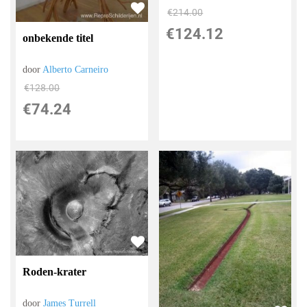
€
214.00
€
124.12
onbekende titel
door
Alberto Carneiro
€
128.00
€
74.24
Roden-krater
door
James Turrell