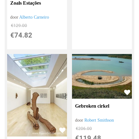
Zoals Estações
door
Alberto Carneiro
€
129.00
€
74.82
Gebroken cirkel
door
Robert Smithson
€
206.00
€
119.48