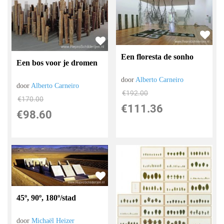
Een floresta de sonho
Een bos voor je dromen
door
Alberto Carneiro
door
Alberto Carneiro
€
192.00
€
170.00
€
111.36
€
98.60
45º, 90º, 180º/stad
door
Michaël Heizer