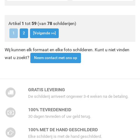
Artikel
1
tot
59
(van
78
schilderijen)
1
2
[Volgende >>]
Wij kunnen elk formaat en elke foto schilderen. Kunt u niet vinden
wat u zoekt?
Neem contact met ons op
GRATIS LEVERING
De schilderij arriveert ongeveer 3-4 weken na de betaling.
100% TEVREDENHEID
30 dagen tevreden of uw geld terug.
100% MET DE HAND GESCHILDERD
Elke schilderij is met de hand geschilderd.