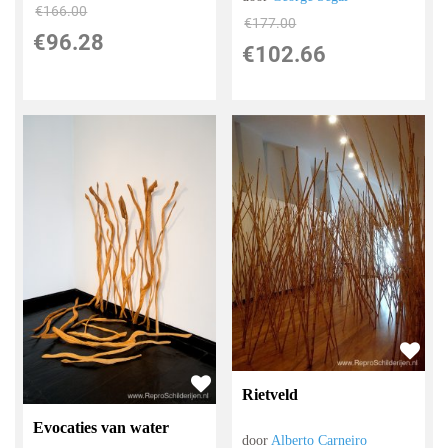
€
166.00
€
177.00
€
96.28
€
102.66
Rietveld
Evocaties van water
door
Alberto Carneiro