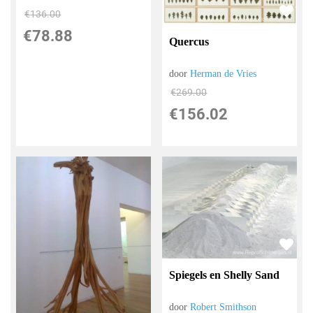
€
136.00
€
78.88
Quercus
door
Herman de Vries
€
269.00
€
156.02
Spiegels en Shelly Sand
door
Robert Smithson