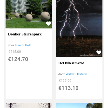
Donker Sterrenpark
door
Nancy Holt
€
215.00
€
124.70
Het bliksemveld
door
Walter DeMaria
€
195.00
€
113.10