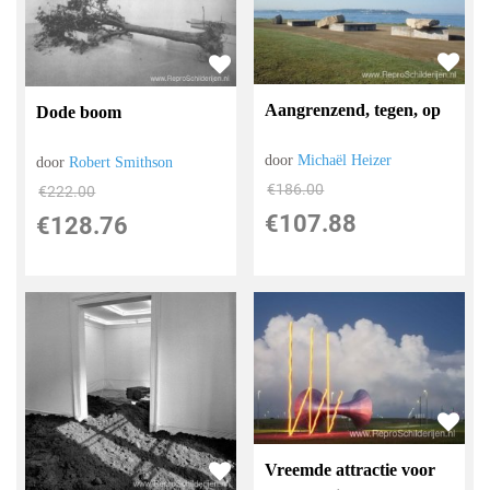
Aangrenzend, tegen, op
Dode boom
door
Michaël Heizer
door
Robert Smithson
€
186.00
€
222.00
€
107.88
€
128.76
Vreemde attractie voor