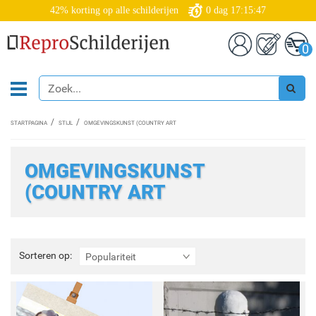
42% korting op alle schilderijen
0
dag
17:15:45
0
STARTPAGINA
STIJL
OMGEVINGSKUNST (COUNTRY ART
OMGEVINGSKUNST
(COUNTRY ART
Sorteren
Sorteren op:
Populariteit
op: