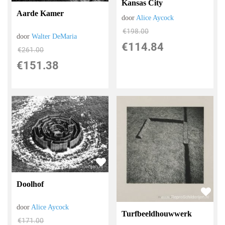
Kansas City
Aarde Kamer
door
Alice Aycock
€
198.00
door
Walter DeMaria
€
114.84
€
261.00
€
151.38
Doolhof
door
Alice Aycock
Turfbeeldhouwwerk
€
171.00