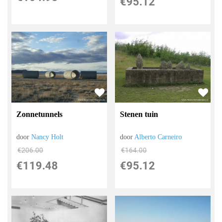
€
95.12
Zonnetunnels
Stenen tuin
door
Nancy Holt
door
Alberto Carneiro
€
206.00
€
164.00
€
119.48
€
95.12