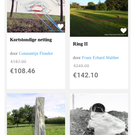
Kortstondige netting
Ring II
door
Constantijn Flondor
door
Franz Erhard Walther
€
187.00
€
245.00
€
108.46
€
142.10