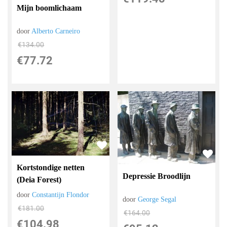
Mijn boomlichaam
door
Alberto Carneiro
€
134.00
€
77.72
Kortstondige netten
Depressie Broodlijn
(Deia Forest)
door
Constantijn Flondor
door
George Segal
€
181.00
€
164.00
€
104.98