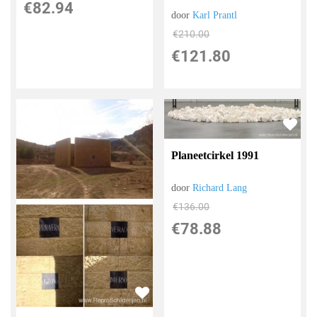
€
82.94
door
Karl Prantl
€
210.00
€
121.80
Planeetcirkel 1991
door
Richard Lang
€
136.00
€
78.88