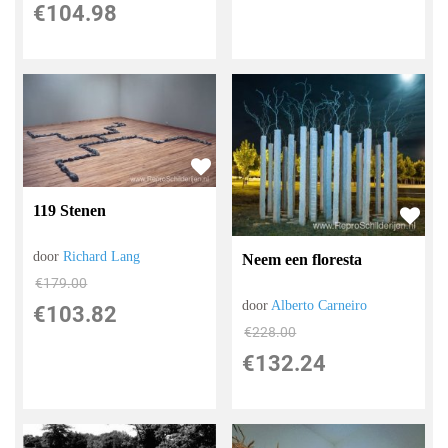
€
104.98
119 Stenen
door
Richard Lang
Neem een ​​floresta
€
179.00
door
Alberto Carneiro
€
103.82
€
228.00
€
132.24