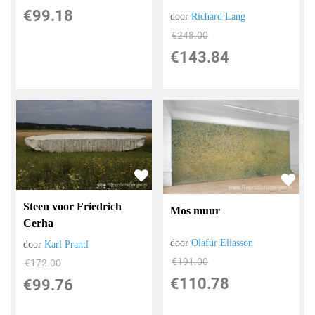
€
99.18
door
Richard Lang
€
248.00
€
143.84
Steen voor Friedrich
Mos muur
Cerha
door
Olafur Eliasson
door
Karl Prantl
€
191.00
€
172.00
€
110.78
€
99.76