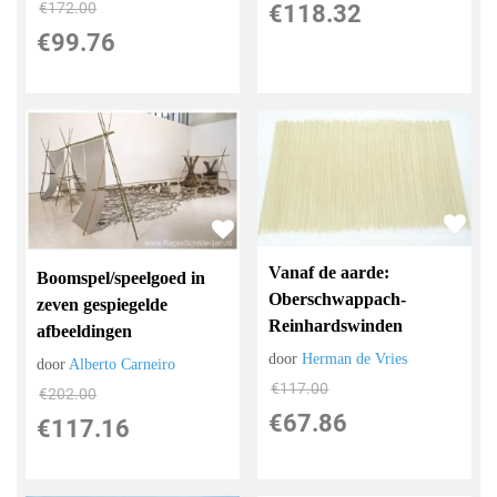
€
172.00
€
118.32
€
99.76
Vanaf de aarde:
Boomspel/speelgoed in
Oberschwappach-
zeven gespiegelde
Reinhardswinden
afbeeldingen
door
Herman de Vries
door
Alberto Carneiro
€
117.00
€
202.00
€
67.86
€
117.16