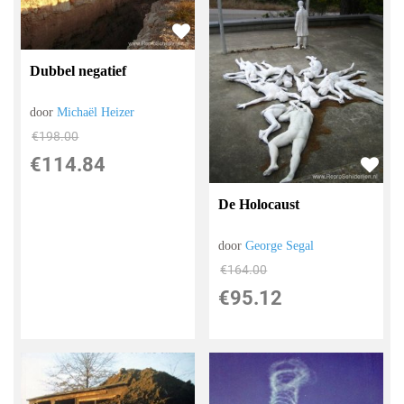
Dubbel negatief
door
Michaël Heizer
€
198.00
€
114.84
De Holocaust
door
George Segal
€
164.00
€
95.12