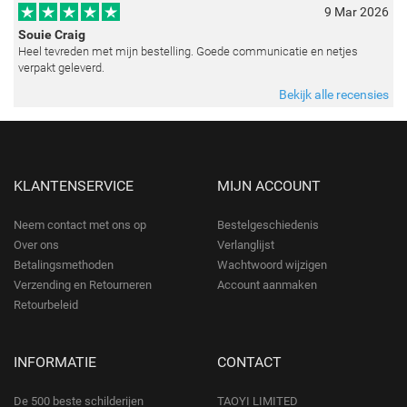
9 Mar 2026
Souie Craig
Heel tevreden met mijn bestelling. Goede communicatie en netjes
verpakt geleverd.
Bekijk alle recensies
KLANTENSERVICE
MIJN ACCOUNT
Neem contact met ons op
Bestelgeschiedenis
Over ons
Verlanglijst
Betalingsmethoden
Wachtwoord wijzigen
Verzending en Retourneren
Account aanmaken
Retourbeleid
INFORMATIE
CONTACT
De 500 beste schilderijen
TAOYI LIMITED