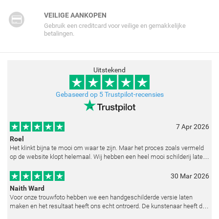
VEILIGE AANKOPEN
Gebruik een creditcard voor veilige en gemakkelijke
betalingen.
Uitstekend
Gebaseerd op 5 Trustpilot-recensies
7 Apr 2026
Roel
Het klinkt bijna te mooi om waar te zijn. Maar het proces zoals vermeld
op de website klopt helemaal. Wij hebben een heel mooi schilderij laten
reproduceren op basis van toegestuurde foto's. De communicatie i
30 Mar 2026
Naith Ward
Voor onze trouwfoto hebben we een handgeschilderde versie laten
maken en het resultaat heeft ons echt ontroerd. De kunstenaar heeft de
emoties perfect weten vast te leggen en zelfs kleine details zoals de lic