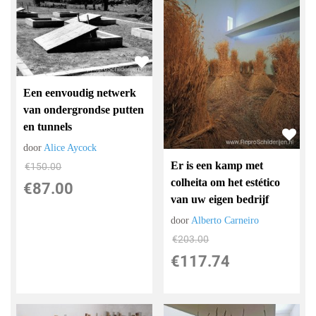
Een eenvoudig netwerk
van ondergrondse putten
en tunnels
door
Alice Aycock
Er is een kamp met
€
150.00
colheita om het estético
€
87.00
van uw eigen bedrijf
door
Alberto Carneiro
€
203.00
€
117.74