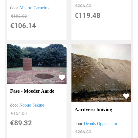
€
206.00
door
Alberto Carneiro
€
119.48
€
183.00
€
106.14
Fase - Moeder Aarde
door
Nobuo Sekine
Aardverschuiving
€
154.00
€
89.32
door
Dennis Oppenheim
€
266.00