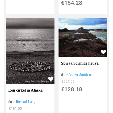
€
154.28
Spiraalvormige heuvel
door
Robert Smithson
€
221.00
€
128.18
Een cirkel in Alaska
door
Richard Lang
€
181.00