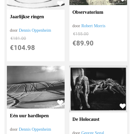
Observatorium
Jaarlijkse ringen
door
Robert Morris
door
Dennis Oppenheim
€
155.00
€
181.00
€
89.90
€
104.98
Eén uur hardlopen
De Holocaust
door
Dennis Oppenheim
door
George Segal