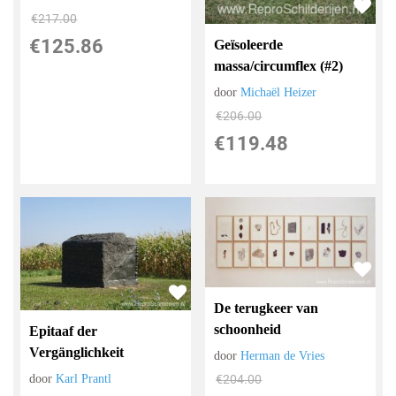
€
217.00
€
125.86
Geïsoleerde
massa/circumflex (#2)
door
Michaël Heizer
€
206.00
€
119.48
De terugkeer van
schoonheid
Epitaaf der
Vergänglichkeit
door
Herman de Vries
€
204.00
door
Karl Prantl