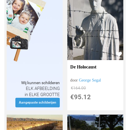
De Holocaust
door
George Segal
Wij kunnen schilderen
€
164.00
ELK AFBEELDING
in ELKE GROOTTE
€
95.12
Aangepaste schilderijen