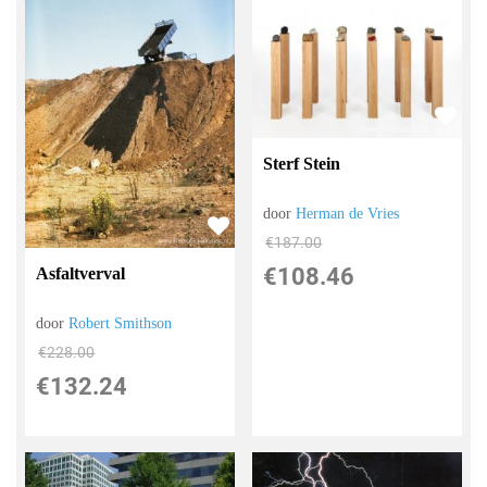
Sterf Stein
door
Herman de Vries
€
187.00
€
108.46
Asfaltverval
door
Robert Smithson
€
228.00
€
132.24