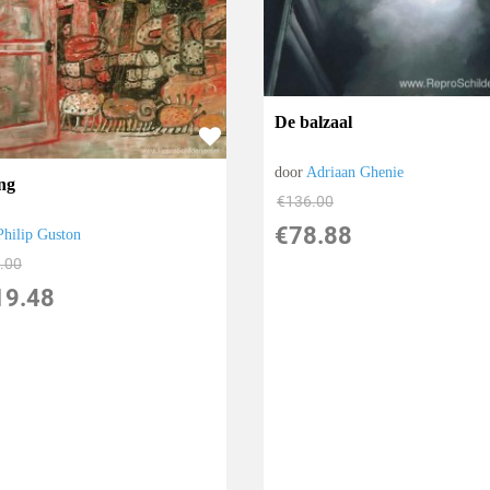
De balzaal
door
Adriaan Ghenie
ng
€
136.00
€
78.88
Philip Guston
.00
19.48