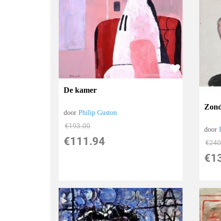
De kamer
Zonde
door
Philip Guston
€
193.00
door
€
111.94
€
240
€
1