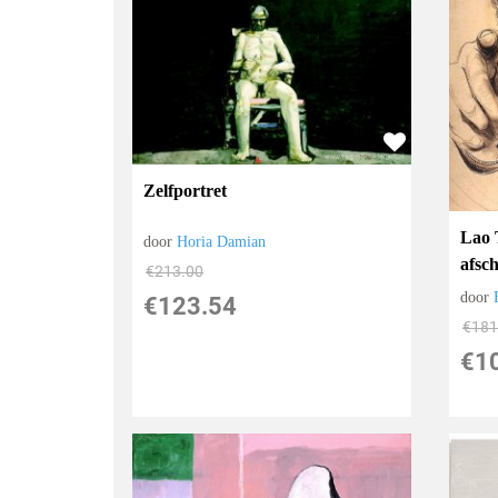
Zelfportret
Lao 
door
Horia Damian
afsc
€
213.00
door
€
123.54
€
181
€
1