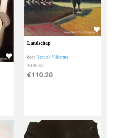
Landschap
door
Hendrik Villierme
€
190.00
€
110.20