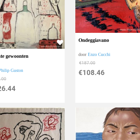
Ondeggiavano
door
Enzo Cucchi
hte gewoonten
€
187.00
Philip Guston
€
108.46
.00
26.44