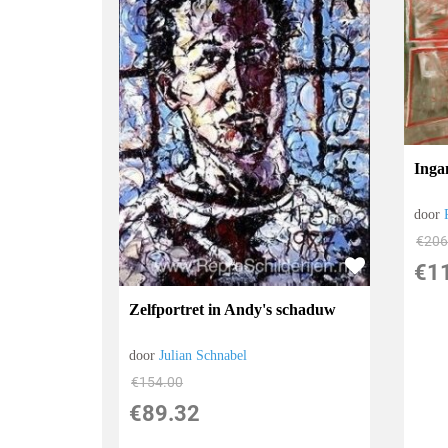
Inga
door
€
206
€
1
Zelfportret in Andy's schaduw
door
Julian Schnabel
€
154.00
€
89.32