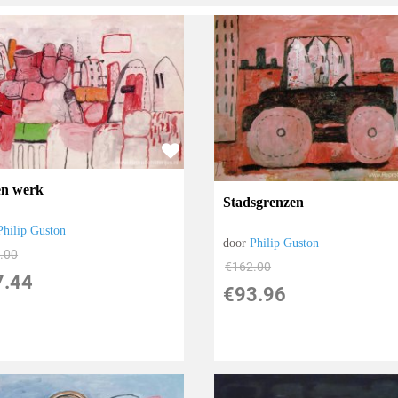
n werk
Stadsgrenzen
Philip Guston
door
Philip Guston
.00
€
162.00
7.44
€
93.96