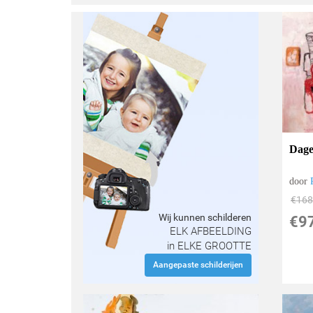
Dage
door
€
168
Wij kunnen schilderen
€
9
ELK AFBEELDING
in ELKE GROOTTE
Aangepaste schilderijen