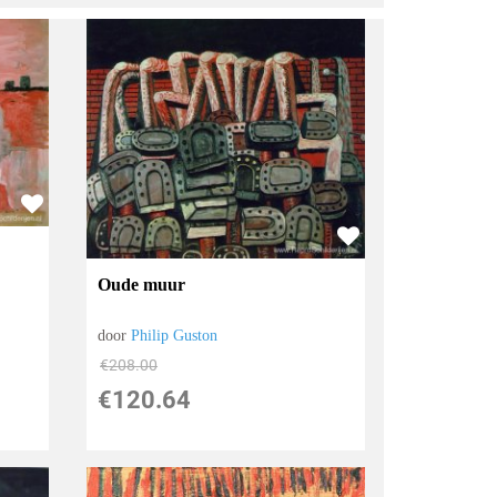
Oude muur
door
Philip Guston
€
208.00
€
120.64