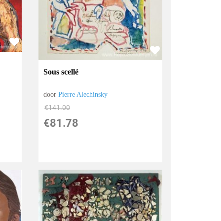
Sous scellé
door
Pierre Alechinsky
€
141.00
€
81.78