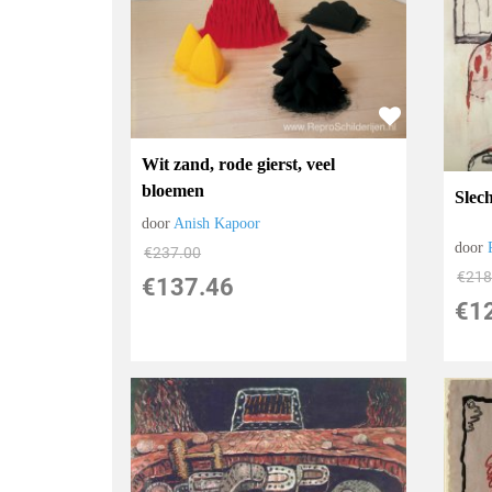
Wit zand, rode gierst, veel
bloemen
Slec
door
Anish Kapoor
door
€
237.00
€
218
€
137.46
€
1