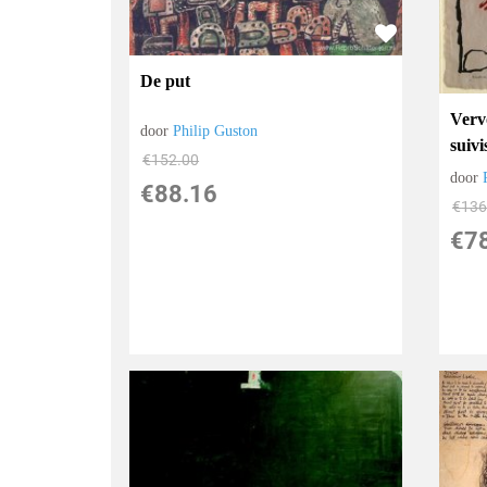
De put
Verv
door
Philip Guston
suivi
€
152.00
door
€
88.16
€
136
€
7