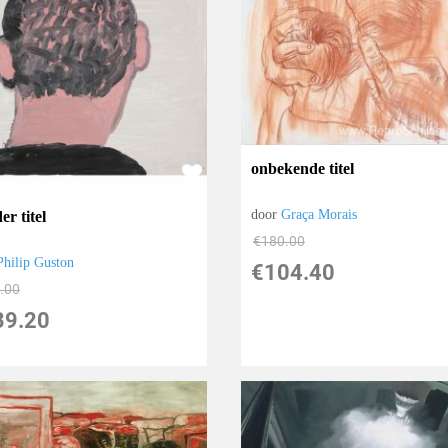
onbekende titel
door
Graça Morais
r titel
€
180.00
Philip Guston
€
104.40
.00
39.20