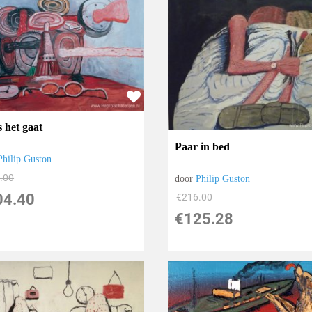
s het gaat
Paar in bed
Philip Guston
.00
door
Philip Guston
04.40
€
216.00
€
125.28