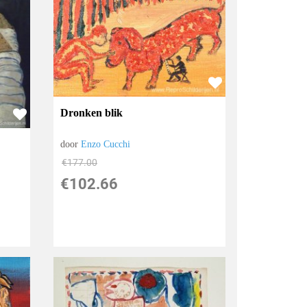
Dronken blik
door
Enzo Cucchi
€
177.00
€
102.66