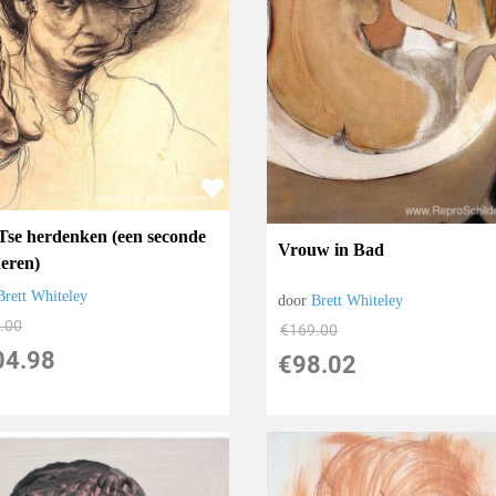
Tse herdenken (een seconde
Vrouw in Bad
heren)
Brett Whiteley
door
Brett Whiteley
.00
€
169.00
04.98
€
98.02