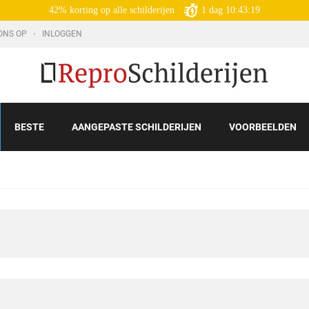
42% korting op alle schilderijen
1
dag
10:43:17
ONS OP
INLOGGEN
BESTE
AANGEPASTE SCHILDERIJEN
VOORBEELDEN