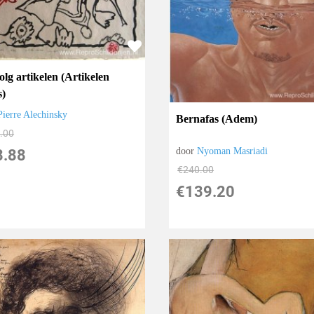
olg artikelen (Artikelen
s)
Pierre Alechinsky
Bernafas (Adem)
.00
door
Nyoman Masriadi
8.88
€
240.00
€
139.20