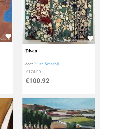
Divan
door
Julian Schnabel
€
174.00
€
100.92