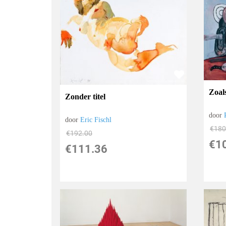
Zoal
Zonder titel
door
door
Eric Fischl
€
180
€
192.00
€
1
€
111.36