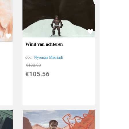
Wind van achteren
door
Nyoman Masriadi
€
182.00
€
105.56