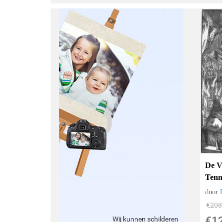
De V
Tenn
door
€
208
€
1
Wij kunnen schilderen