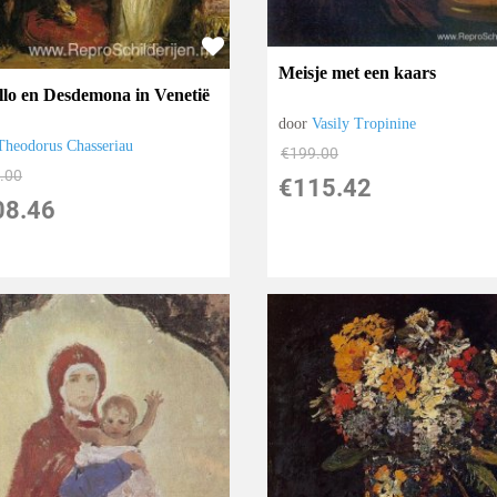
Meisje met een kaars
llo en Desdemona in Venetië
door
Vasily Tropinine
Theodorus Chasseriau
€
199.00
.00
€
115.42
08.46