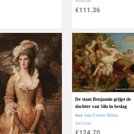
€
192.00
€
111.36
De stam Benjamin grijpt de
dochter van Silo in beslag
door
John Everett Millais
€
215.00
€
124.70