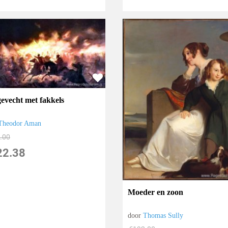
gevecht met fakkels
Theodor Aman
.00
22.38
Moeder en zoon
door
Thomas Sully