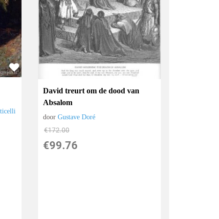
David treurt om de dood van
Absalom
icelli
door
Gustave Doré
€
172.00
€
99.76