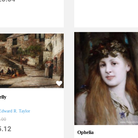
elly
Edward R. Taylor
.00
5.12
Ophelia