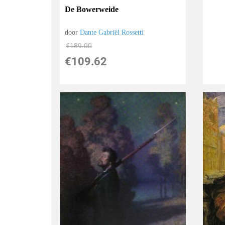
De Bowerweide
door
Dante Gabriël Rossetti
€
189.00
€
109.62