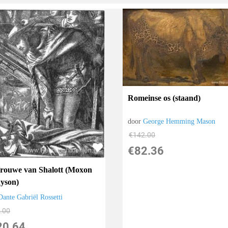
Romeinse os (staand)
door
George Hemming Mason
€
142.00
€
82.36
rouwe van Shalott (Moxon
yson)
Dante Gabriël Rossetti
.00
20.64