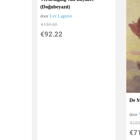
(Doğubeyazıt)
door
Lev Lagorio
€
159.00
€
92.22
De M
door
€
123
€
7