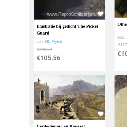
Othe
Illustratie bij gedicht The Picket
Guard
door
door
NC Wyeth
€
187
€
182.00
€
1
€
105.56
Verdediging van Bayazet