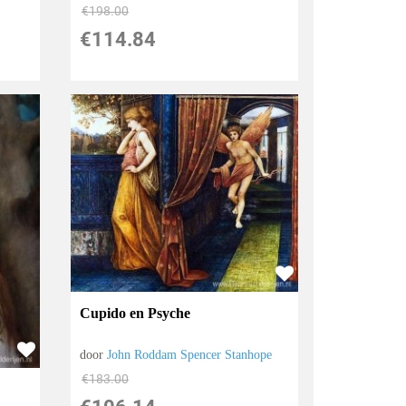
€
198.00
€
114.84
Cupido en Psyche
door
John Roddam Spencer Stanhope
€
183.00