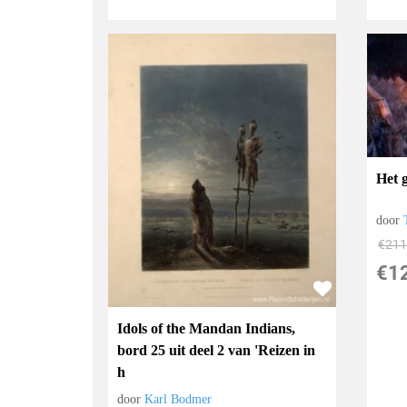
Het 
door
€
211
€
1
Idols of the Mandan Indians,
bord 25 uit deel 2 van 'Reizen in
h
door
Karl Bodmer