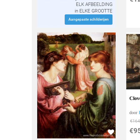
ELK AFBEELDING
in ELKE GROOTTE
Aangepaste schilderijen
Clov
door
€
164
€
9