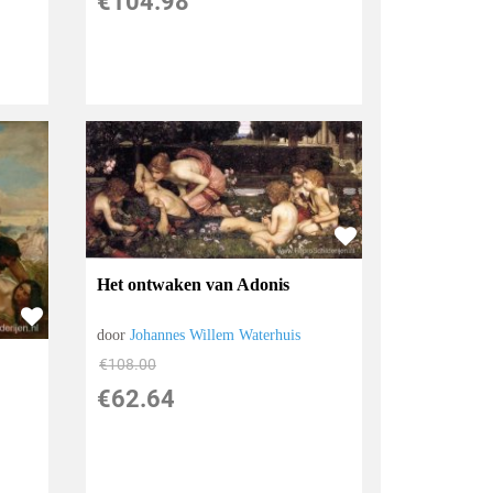
€
104.98
Het ontwaken van Adonis
door
Johannes Willem Waterhuis
€
108.00
€
62.64