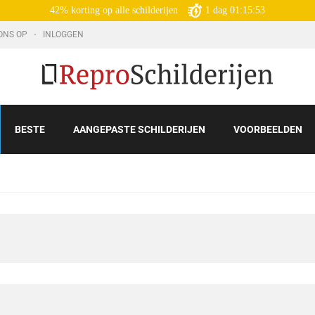
42% korting op alle schilderijen
1
dag
01:15:52
ONS OP
INLOGGEN
BESTE
AANGEPASTE SCHILDERIJEN
VOORBEELDEN