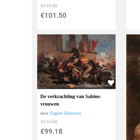
€
175.00
€
101.50
De verkrachting van Sabine-
vrouwen
door
Eugène Delacroix
€
171.00
€
99.18