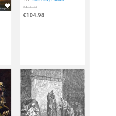
door
Edwin Henry Landseer
€
181.00
€
104.98