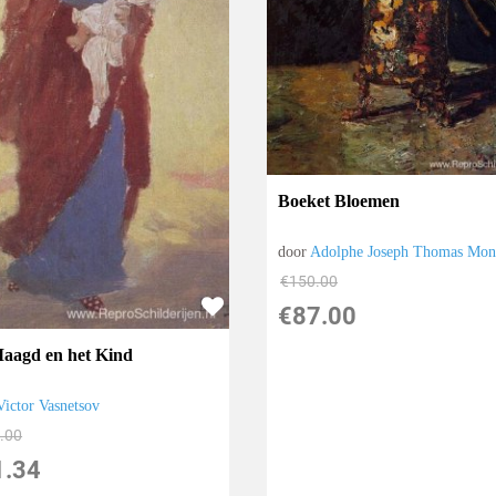
Boeket Bloemen
door
Adolphe Joseph Thomas Mont
€
150.00
€
87.00
aagd en het Kind
Victor Vasnetsov
.00
1.34