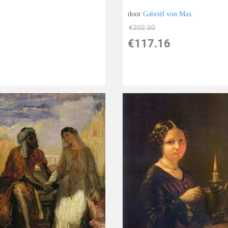
door
Gabriël von Max
€
202.00
€
117.16