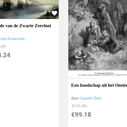
de van de Zwarte Zeevloot
Ivan Aivazovski
.00
4.24
Een boodschap uit het Ooste
door
Gustave Doré
€
171.00
€
99.18