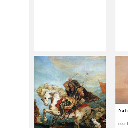
Na h
door