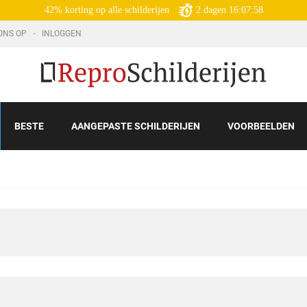
42% korting op alle schilderijen
2
dagen
16:07:56
ONS OP
INLOGGEN
BESTE
AANGEPASTE SCHILDERIJEN
VOORBEELDEN