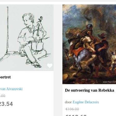
portret
Ivan Aivazovski
De ontvoering van Rebekka
.00
door
Eugène Delacroix
23.54
€
196.00