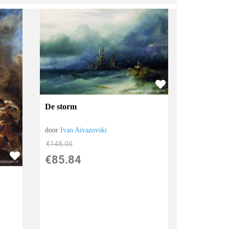
De storm
door
Ivan Aivazovski
€
148.00
€
85.84