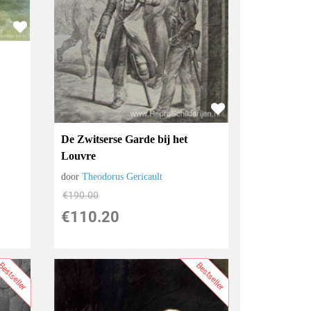
De Zwitserse Garde bij het
Louvre
door
Theodorus Gericault
€
190.00
€
110.20
estseller
Bestseller