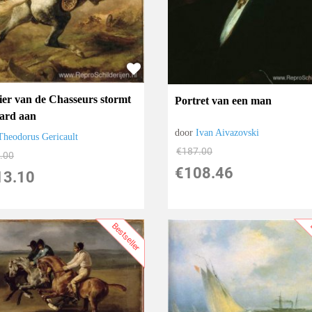
cier van de Chasseurs stormt
Portret van een man
aard aan
door
Ivan Aivazovski
Theodorus Gericault
€
187.00
.00
€
108.46
13.10
Bestseller
B