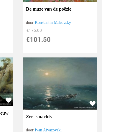
De muze van de poëzie
door
Konstantin Makovsky
€
175.00
€
101.50
eeuw
Zee 's nachts
door
Ivan Aivazovski