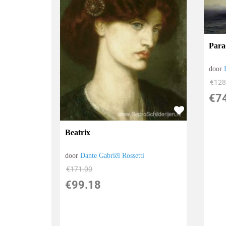
Para
door
€
128
€
7
Beatrix
door
Dante Gabriël Rossetti
€
171.00
€
99.18