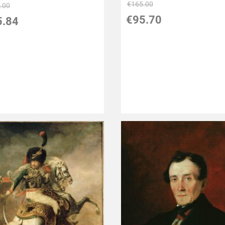
€
165.00
.00
€
95.70
5.84