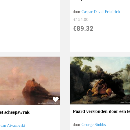
door
Caspar David Friedrich
€
154.00
€
89.32
Paard verslonden door een l
et scheepswrak
door
George Stubbs
Ivan Aivazovski