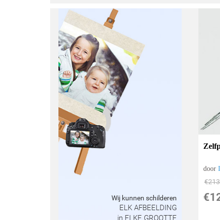
Zelf
door
€
213
€
1
Wij kunnen schilderen
ELK AFBEELDING
in ELKE GROOTTE