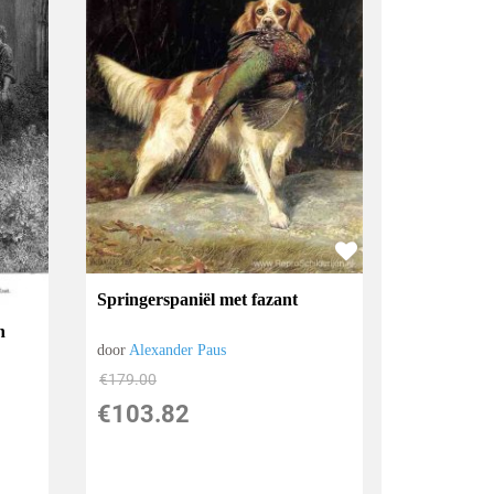
Springerspaniël met fazant
n
door
Alexander Paus
€
179.00
€
103.82