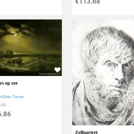
€
113.68
rs op zee
Willem Turner
.00
6.86
Zelfportret