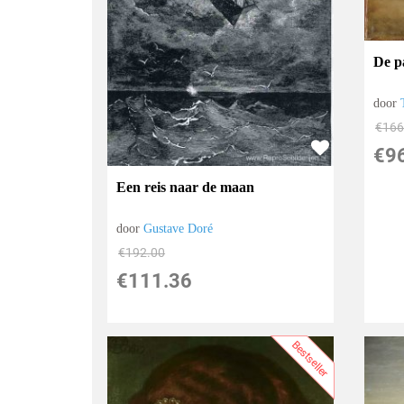
De p
door
€
166
€
9
Een reis naar de maan
door
Gustave Doré
€
192.00
€
111.36
Bestseller