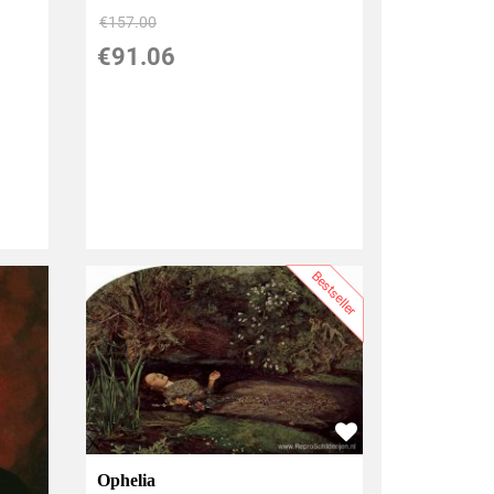
€
157.00
€
91.06
Bestseller
Ophelia