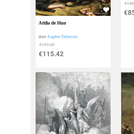
€
148
€
8
Attila de Hun
door
Eugène Delacroix
€
199.00
€
115.42