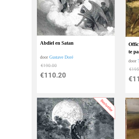
Abdiel en Satan
Offi
te p
door
Gustave Doré
door
€
190.00
€
195
€
110.20
€
1
Bestseller