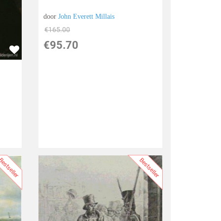
door
John Everett Millais
€
165.00
€
95.70
estseller
Bestseller