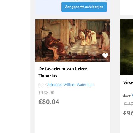
Aangepaste schilderijen
De favorieten van keizer
Honorius
Visse
door
Johannes Willem Waterhuis
€
138.00
door
€
80.04
€
167
€
9