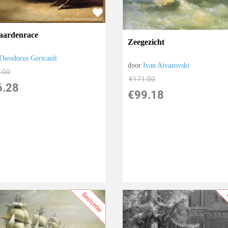
aardenrace
Zeegezicht
Theodorus Gericault
door
Ivan Aivazovski
.00
€
171.00
6.28
€
99.18
Bestseller
B