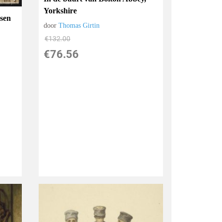
Yorkshire
ssen
door
Thomas Girtin
€
132.00
€
76.56