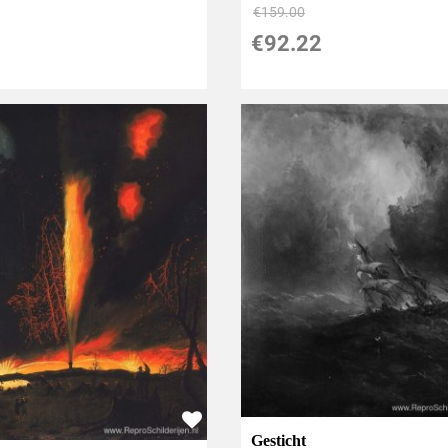
€
159.00
€
92.22
Gesticht