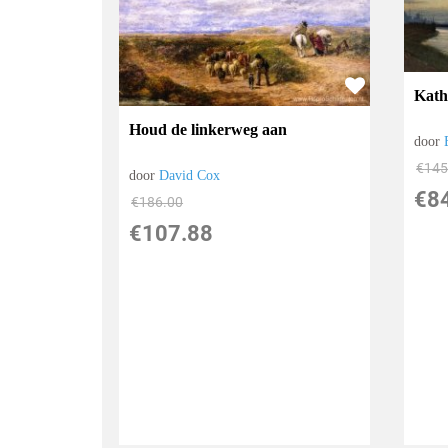
Kath
Houd de linkerweg aan
door
€
145
door
David Cox
€
8
€
186.00
€
107.88