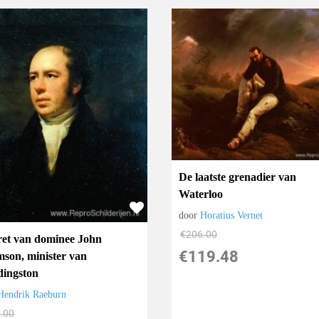
De laatste grenadier van
Waterloo
door
Horatius Vernet
€
206.00
ret van dominee John
€
119.48
son, minister van
ingston
Hendrik Raeburn
.00