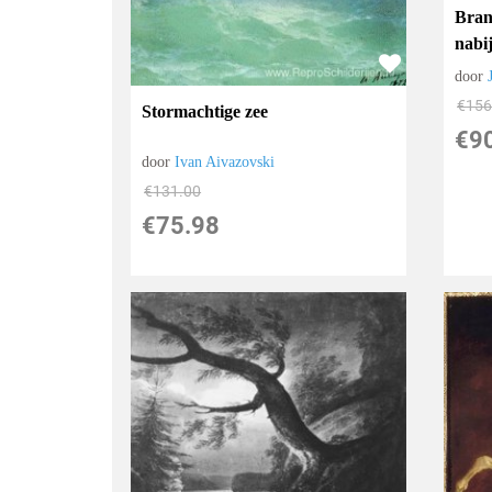
Bran
nabi
door
€
156
Stormachtige zee
€
9
door
Ivan Aivazovski
€
131.00
€
75.98