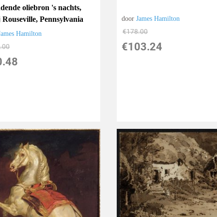
dende oliebron 's nachts,
j Rouseville, Pennsylvania
door
James Hamilton
€
178.00
James Hamilton
€
103.24
.00
0.48