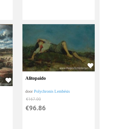
Alitopaido
door
Polychronis Lembésis
€
167.00
€
96.86