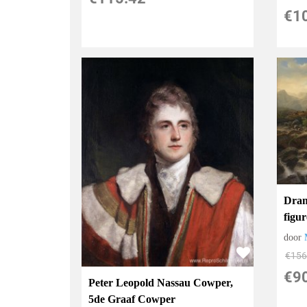
€
1
Dram
figu
door
€
156
€
9
Peter Leopold Nassau Cowper,
5de Graaf Cowper