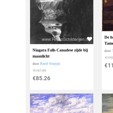
De h
Tame
Niagara Falls Canadese zijde bij
door
maanlicht
€
190
door
Pavel Svinyin
€
1
€
147.00
€
85.26