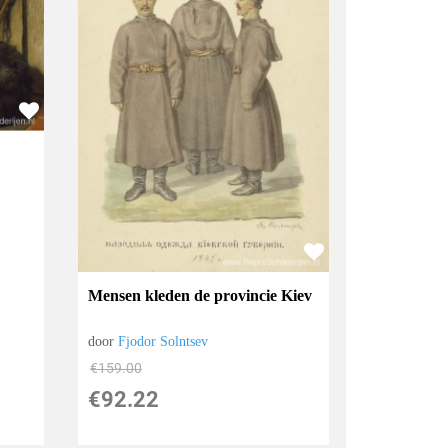
Mensen kleden de provincie Kiev
door
Fjodor Solntsev
€
159.00
€
92.22