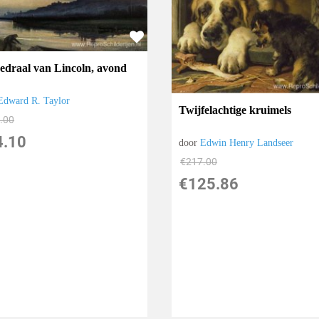
edraal van Lincoln, avond
Edward R. Taylor
Twijfelachtige kruimels
.00
4.10
door
Edwin Henry Landseer
€
217.00
€
125.86