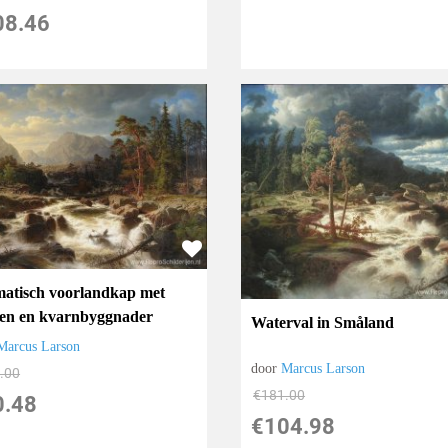
08.46
atisch voorlandkap met
ren en kvarnbyggnader
Waterval in Småland
Marcus Larson
door
Marcus Larson
.00
€
181.00
0.48
€
104.98