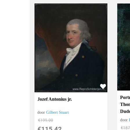
Port
Jozef Antonius jr.
Thom
Dudd
door
Gilbert Stuart
door
€
199.00
€
187
€
115.42