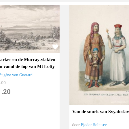
arker en de Murray-vlakten
en vanaf de top van Mt Lofty
Eugène von Guerard
.00
1.20
Van de snurk van Svyatosla
door
Fjodor Solntsev