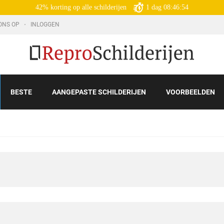
42% korting op alle schilderijen
1
dag
08:46:52
ONS OP
INLOGGEN
BESTE
AANGEPASTE SCHILDERIJEN
VOORBEELDEN