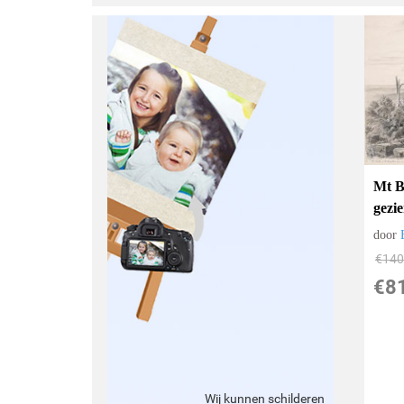
Mt B
gezi
door
€
140
€
8
Wij kunnen schilderen