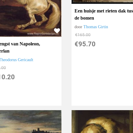
Een huisje met rieten dak tu
de bomen
door
Thomas Girtin
€
165.00
€
95.70
engst van Napoleon,
rlan
Theodorus Gericault
.00
10.20