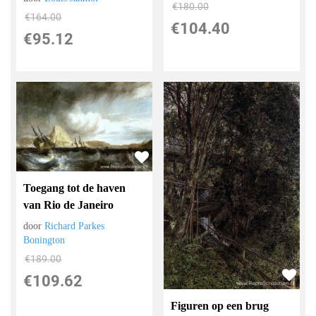
€
180.00
€
164.00
€
104.40
€
95.12
Toegang tot de haven
van Rio de Janeiro
door
Richard Parkes
Bonington
€
189.00
€
109.62
Figuren op een brug