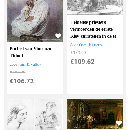
Heidense priesters
vermoorden de eerste
Kiev-christenen in de te
door
Orest Kiprenski
Portret van Vincenzo
€
189.00
Tittoni
€
109.62
door
Karl Bryullov
€
184.00
€
106.72