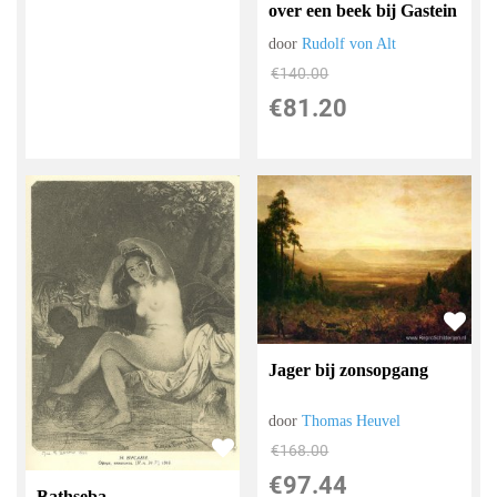
over een beek bij Gastein
door
Rudolf von Alt
€
140.00
€
81.20
Jager bij zonsopgang
door
Thomas Heuvel
€
168.00
€
97.44
Bathseba