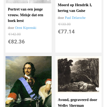
Moord op Hendrik I,
Portret van een jonge
hertog van Guise
vrouw. Meisje dat een
door
Paul Delaroche
boek leest
€
133.00
door
Orest Kiprenski
€
77.14
€
142.00
€
82.36
Avond, gegraveerd door
Welby Sherman