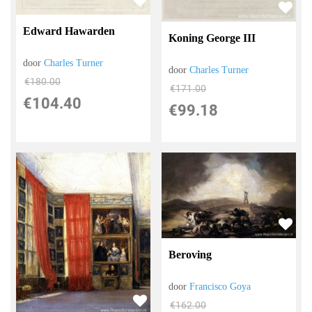
Edward Hawarden
Koning George III
door
Charles Turner
door
Charles Turner
€
180.00
€
171.00
€
104.40
€
99.18
Beroving
door
Francisco Goya
€
162.00