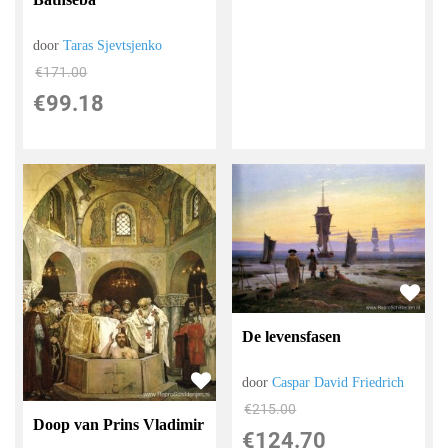
door
Taras Sjevtsjenko
€
171.00
€
99.18
De levensfasen
door
Caspar David Friedrich
€
215.00
Doop van Prins Vladimir
€
124.70