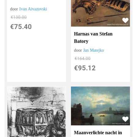
door
Ivan Aivazovski
€
130.00
€
75.40
Harnas van Stefan
Batory
door
Jan Matejko
€
164.00
€
95.12
Maanverlichte nacht in