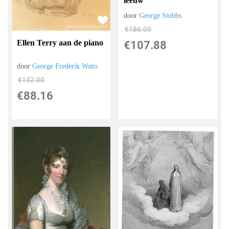
leeuw
door
George Stubbs
€
186.00
Ellen Terry aan de piano
€
107.88
door
George Frederik Watts
€
152.00
€
88.16