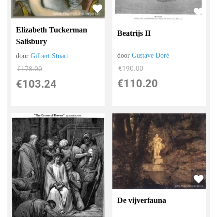
Elizabeth Tuckerman
Beatrijs II
Salisbury
door
Gustave Doré
door
Gilbert Stuart
€
190.00
€
178.00
€
110.20
€
103.24
De vijverfauna