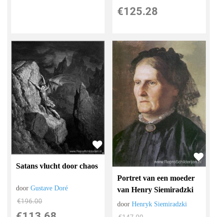
€
125.28
Satans vlucht door chaos
Portret van een moeder
door
Gustave Doré
van Henry Siemiradzki
€
196.00
door
Henryk Siemiradzki
€
113.68