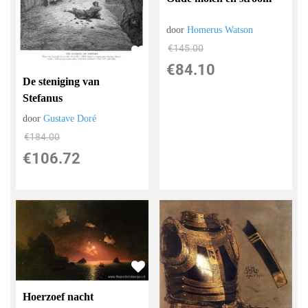
door
Homerus Watson
€
145.00
€
84.10
De steniging van
Stefanus
door
Gustave Doré
€
184.00
€
106.72
Hoerzoef nacht