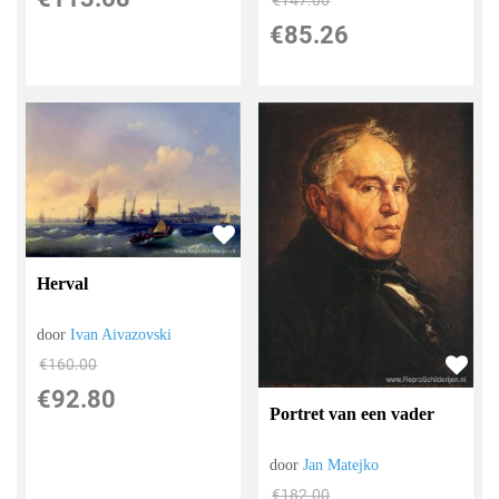
€
147.00
€
85.26
Herval
door
Ivan Aivazovski
€
160.00
€
92.80
Portret van een vader
door
Jan Matejko
€
182.00