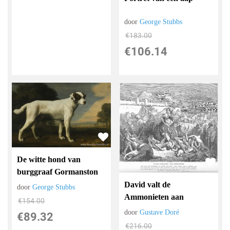
door
George Stubbs
€
183.00
€
106.14
De witte hond van
burggraaf Gormanston
David valt de
door
George Stubbs
Ammonieten aan
€
154.00
door
Gustave Doré
€
89.32
€
216.00