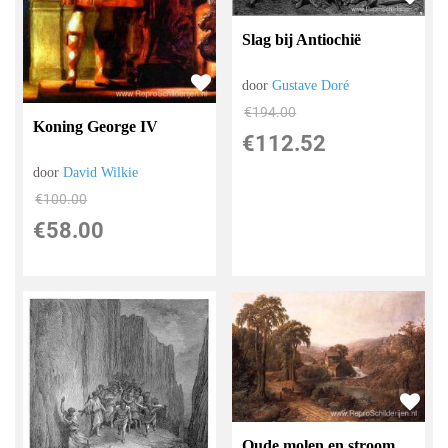
Slag bij Antiochië
door
Gustave Doré
€
194.00
Koning George IV
€
112.52
door
David Wilkie
€
100.00
€
58.00
Oude molen en stroom