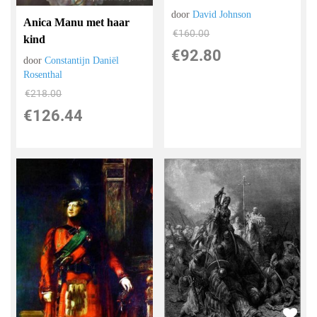
door
David Johnson
Anica Manu met haar
€
160.00
kind
€
92.80
door
Constantijn Daniël
Rosenthal
€
218.00
€
126.44