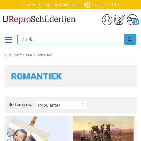
42% korting op alle schilderijen
1
dag
15:24:17
0
STARTPAGINA
STIJL
ROMANTIEK
ROMANTIEK
Sorteren
Sorteren op:
Populariteit
op: