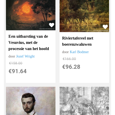
Een uitbarsting van de
Riviertafereel met
Vesuvius, met de
boerenzwaluwen
processie van het hoofd
door
Karl Bodmer
door
Jozef Wright
€
166.00
€
158.00
€
96.28
€
91.64