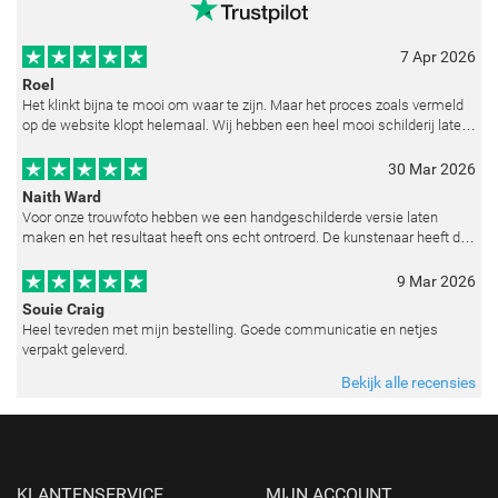
7 Apr 2026
Roel
Het klinkt bijna te mooi om waar te zijn. Maar het proces zoals vermeld
op de website klopt helemaal. Wij hebben een heel mooi schilderij laten
reproduceren op basis van toegestuurde foto's. De communicatie i
30 Mar 2026
Naith Ward
Voor onze trouwfoto hebben we een handgeschilderde versie laten
maken en het resultaat heeft ons echt ontroerd. De kunstenaar heeft de
emoties perfect weten vast te leggen en zelfs kleine details zoals de lic
9 Mar 2026
Souie Craig
Heel tevreden met mijn bestelling. Goede communicatie en netjes
verpakt geleverd.
Bekijk alle recensies
KLANTENSERVICE
MIJN ACCOUNT