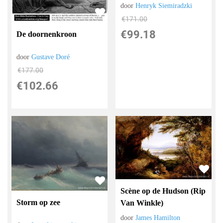
door
Henryk Siemiradzki
€
171.00
€
99.18
De doornenkroon
door
Gustave Doré
€
177.00
€
102.66
Scène op de Hudson (Rip
Storm op zee
Van Winkle)
door
James Hamilton