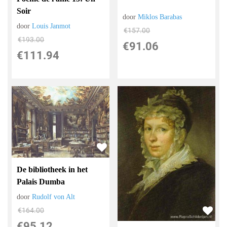
Soir
door
Miklos Barabas
door
Louis Janmot
€
157.00
€
193.00
€
91.06
€
111.94
De bibliotheek in het
Palais Dumba
door
Rudolf von Alt
€
164.00
€
95.12