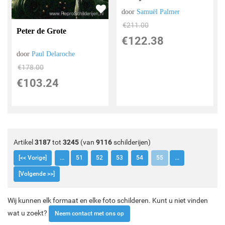
door
Samuël Palmer
€
211.00
Peter de Grote
€
122.38
door
Paul Delaroche
€
178.00
€
103.24
Artikel
3187
tot
3245
(van
9116
schilderijen)
[<< Vorige]
...
51
52
53
54
55
...
[Volgende >>]
Wij kunnen elk formaat en elke foto schilderen. Kunt u niet vinden
wat u zoekt?
Neem contact met ons op