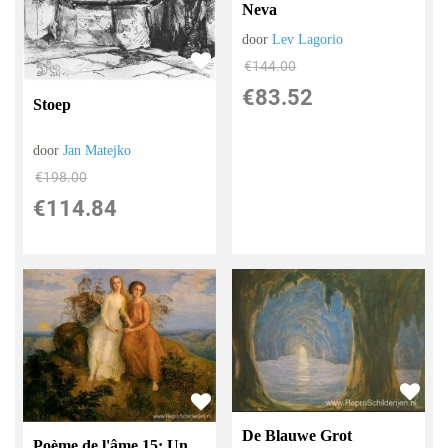
Neva
door
Lev Lagorio
€
144.00
€
83.52
Stoep
door
Jan Matejko
€
198.00
€
114.84
De Blauwe Grot
Poème de l'âme 15: Un