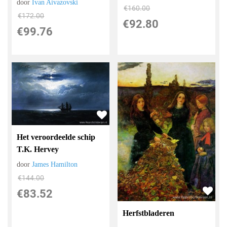
door
Ivan Aivazovski
€
160.00
€
172.00
€
92.80
€
99.76
Het veroordeelde schip
T.K. Hervey
door
James Hamilton
€
144.00
€
83.52
Herfstbladeren