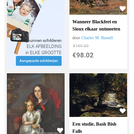
Wanneer Blackfeet en
Sioux elkaar ontmoeten
door
Charles M. Russell
Wij kunnen schilderen
€
169.00
ELK AFBEELDING
in ELKE GROOTTE
€
98.02
Aangepaste schilderijen
Een studie, Bash Bish
Falls