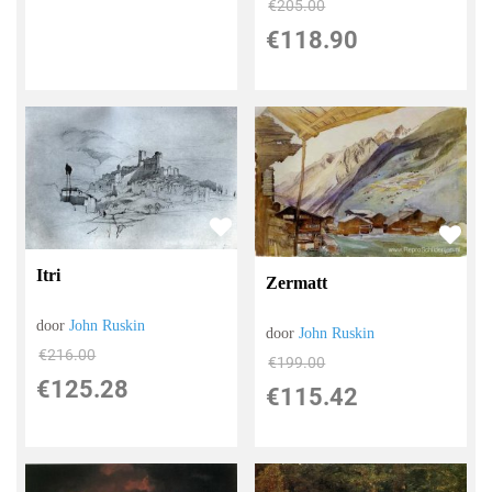
€
205.00
€
118.90
Itri
Zermatt
door
John Ruskin
door
John Ruskin
€
216.00
€
199.00
€
125.28
€
115.42