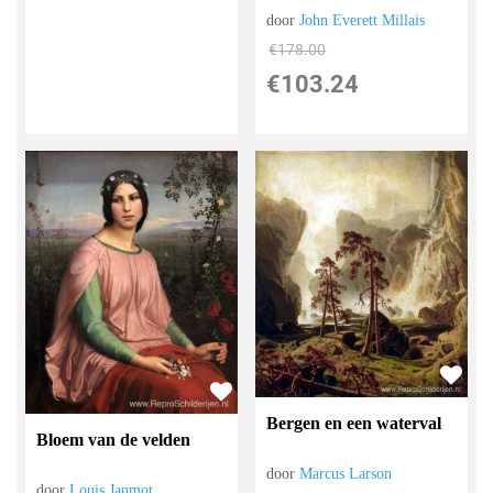
door
John Everett Millais
€
178.00
€
103.24
Bergen en een waterval
Bloem van de velden
door
Marcus Larson
door
Louis Janmot