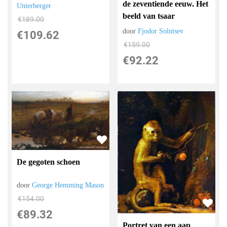
de zeventiende eeuw. Het
Unterberger
beeld van tsaar
€
189.00
door
Fjodor Solntsev
€
109.62
€
159.00
€
92.22
De gegoten schoen
door
George Hemming Mason
€
154.00
€
89.32
Portret van een aap