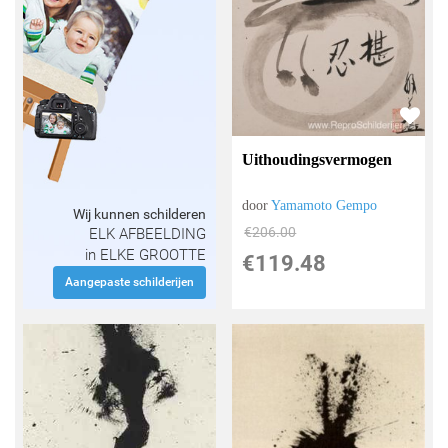
Uithoudingsvermogen
door
Yamamoto Gempo
Wij kunnen schilderen
€
206.00
ELK AFBEELDING
in ELKE GROOTTE
€
119.48
Aangepaste schilderijen