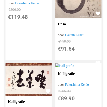
door
Fukushima Keido
€
206.00
€
119.48
Enso
door
Hakuin Ekaku
€
158.00
€
91.64
Kalligrafie
door
Fukushima Keido
€
155.00
€
89.90
Kalligrafie