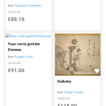
door
Nakahara Nantenbo
€
152.00
€
88.16
Naar voren gerichte
Daruma
door
Kogaku Soen
€
157.00
€
91.06
Daikoku
door
Kogan Gengei
€
205.00
€
118.90