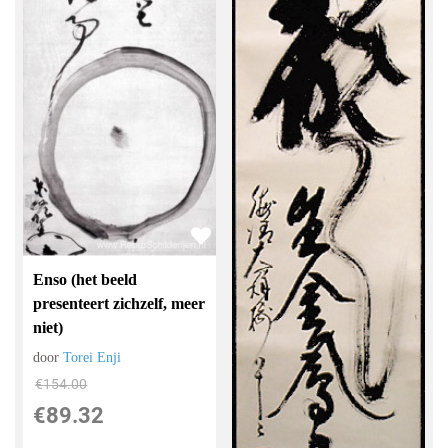
Enso (het beeld
presenteert zichzelf, meer
niet)
door
Torei Enji
€
154.00
€
89.32