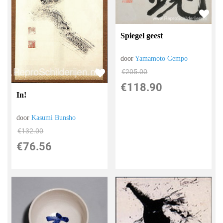
Spiegel geest
door
Yamamoto Gempo
€
205.00
€
118.90
In!
door
Kasumi Bunsho
€
132.00
€
76.56