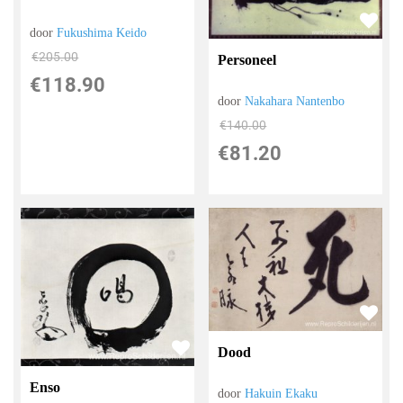
door
Fukushima Keido
€
205.00
Personeel
€
118.90
door
Nakahara Nantenbo
€
140.00
€
81.20
Dood
Enso
door
Hakuin Ekaku