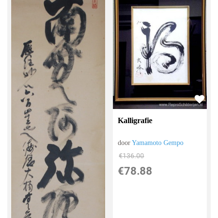
Kalligrafie
door
Yamamoto Gempo
€
136.00
€
78.88