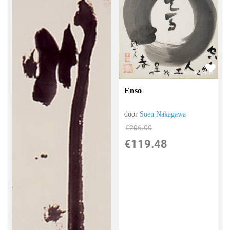
Enso
door
Soen Nakagawa
€
206.00
€
119.48