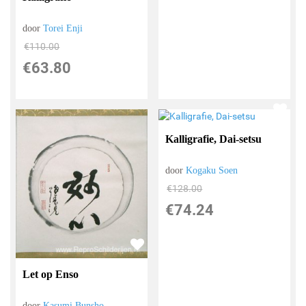
door
Torei Enji
€
110.00
€
63.80
Kalligrafie, Dai-setsu
door
Kogaku Soen
€
128.00
€
74.24
Let op Enso
door
Kasumi Bunsho