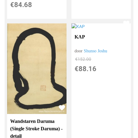
€
84.68
KAP
door
Shunso Joshu
€
152.00
€
88.16
Wandstaren Daruma
(Single Stroke Daruma) -
detail