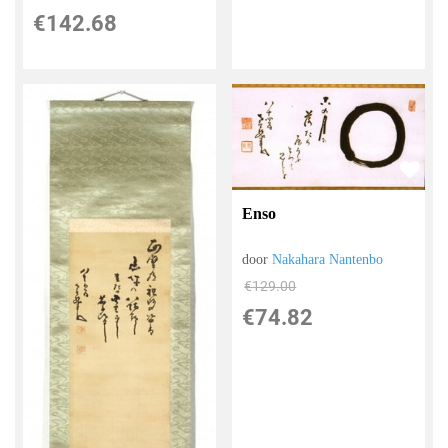
€
142.68
Enso
door
Nakahara Nantenbo
€
129.00
€
74.82