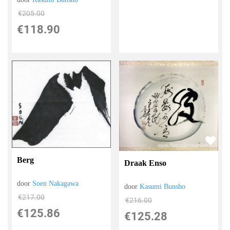
€
205.00
€
118.90
Berg
Draak Enso
door
Soen Nakagawa
door
Kasumi Bunsho
€
217.00
€
216.00
€
125.86
€
125.28