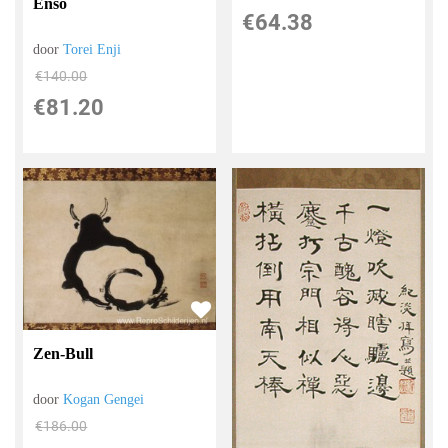
Enso
€
64.38
door
Torei Enji
€
140.00
€
81.20
Zen-Bull
door
Kogan Gengei
€
186.00