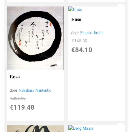
Enso
door
Shunso Joshu
€
145.00
€
84.10
Enso
door
Nakahara Nantenbo
€
206.00
€
119.48