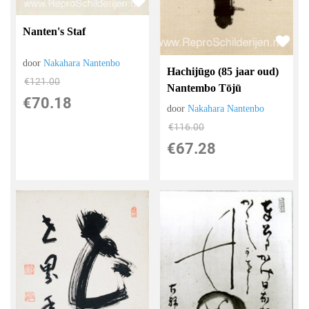
Nanten's Staf
door
Nakahara Nantenbo
Hachijūgo (85 jaar oud)
€
121.00
Nantembo Tōjū
€
70.18
door
Nakahara Nantenbo
€
116.00
€
67.28