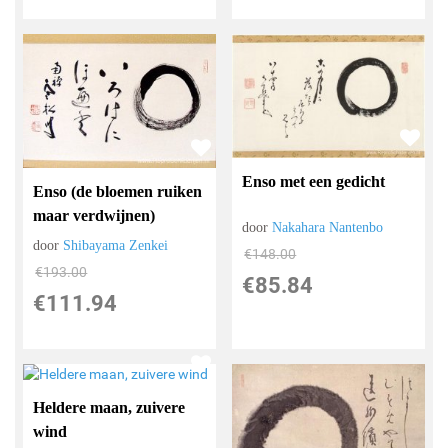
Enso met een gedicht
Enso (de bloemen ruiken
maar verdwijnen)
door
Nakahara Nantenbo
door
Shibayama Zenkei
€
148.00
€
193.00
€
85.84
€
111.94
Heldere maan, zuivere
wind