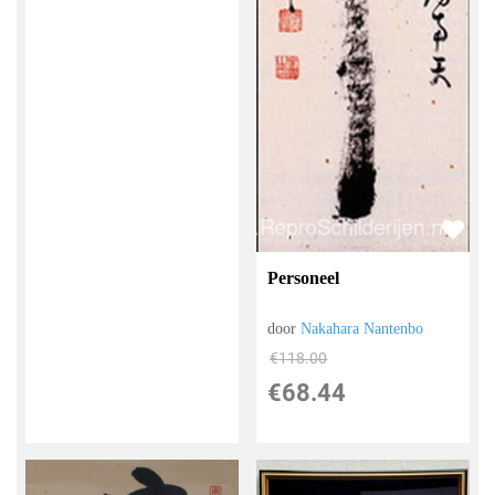
Personeel
door
Nakahara Nantenbo
€
118.00
€
68.44