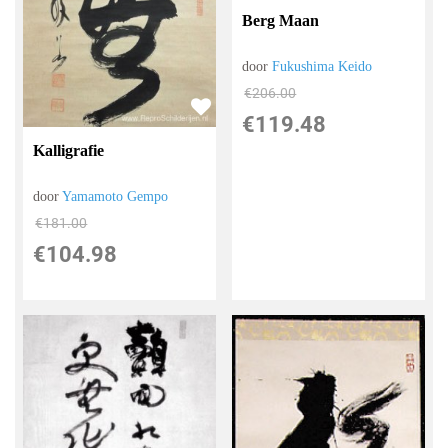
Berg Maan
door
Fukushima Keido
€
206.00
€
119.48
Kalligrafie
door
Yamamoto Gempo
€
181.00
€
104.98