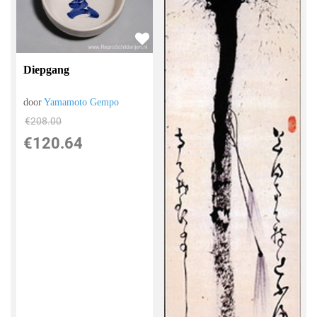
Diepgang
door
Yamamoto Gempo
€
208.00
€
120.64