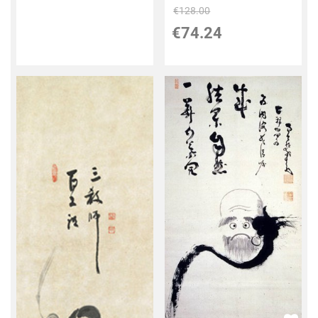
€
128.00
€
74.24