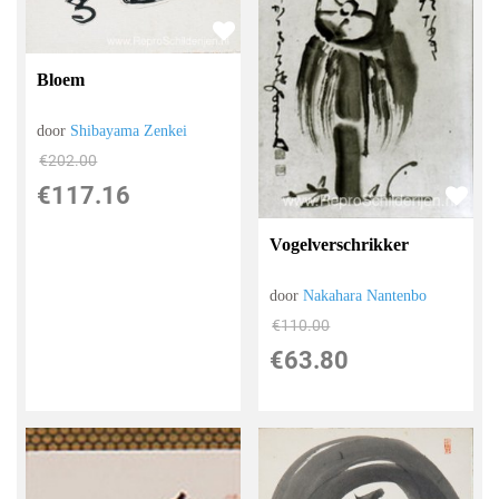
Bloem
door
Shibayama Zenkei
€
202.00
€
117.16
Vogelverschrikker
door
Nakahara Nantenbo
€
110.00
€
63.80