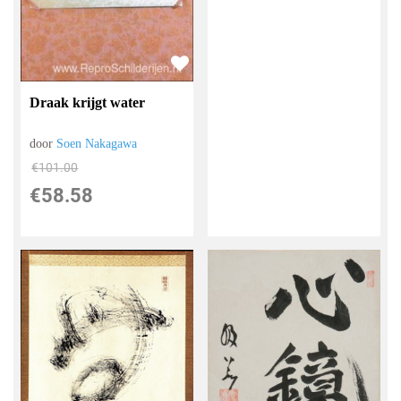
Draak krijgt water
door
Soen Nakagawa
€
101.00
€
58.58