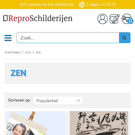
42% korting op alle schilderijen
2
dagen
12:56:57
0
STARTPAGINA
STIJL
ZEN
ZEN
Sorteren
Sorteren op:
Populariteit
op: