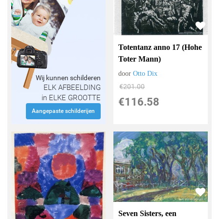
Totentanz anno 17 (Hohe
Toter Mann)
door
Otto Dix
Wij kunnen schilderen
€
201.00
ELK AFBEELDING
in ELKE GROOTTE
€
116.58
Aangepaste schilderijen
Seven Sisters, een