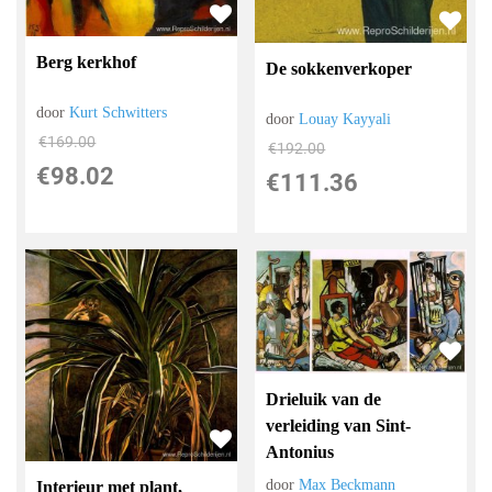
Berg kerkhof
De sokkenverkoper
door
Kurt Schwitters
door
Louay Kayyali
€
169.00
€
192.00
€
98.02
€
111.36
Drieluik van de
verleiding van Sint-
Antonius
door
Max Beckmann
Interieur met plant,