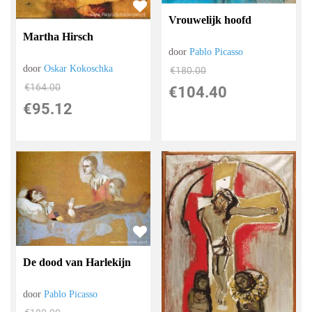
Vrouwelijk hoofd
Martha Hirsch
door
Pablo Picasso
door
Oskar Kokoschka
€
180.00
€
164.00
€
104.40
€
95.12
De dood van Harlekijn
door
Pablo Picasso