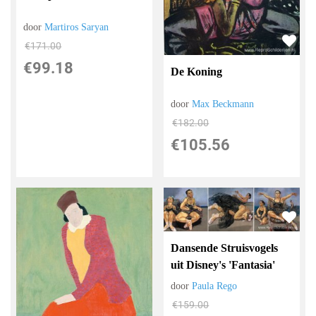
door
Martiros Saryan
€
171.00
€
99.18
De Koning
door
Max Beckmann
€
182.00
€
105.56
Dansende Struisvogels
uit Disney's 'Fantasia'
door
Paula Rego
€
159.00