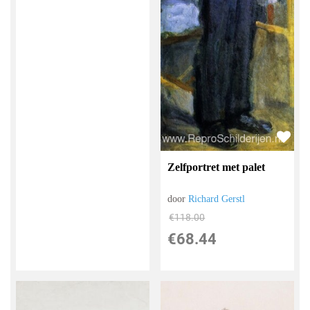
Zelfportret met palet
door
Richard Gerstl
€
118.00
€
68.44