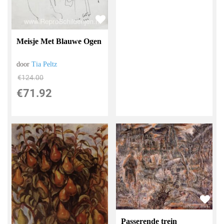
Meisje Met Blauwe Ogen
door
Tia Peltz
€
124.00
€
71.92
Passerende trein