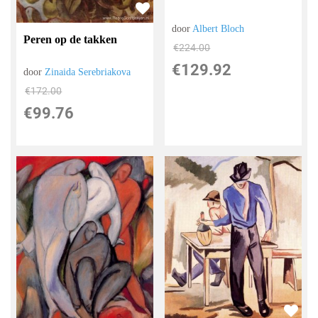
door
Albert Bloch
Peren op de takken
€
224.00
€
129.92
door
Zinaida Serebriakova
€
172.00
€
99.76