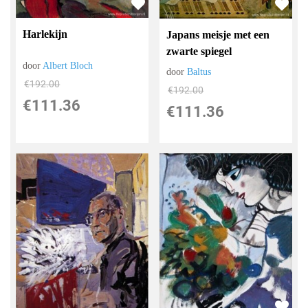
Harlekijn
Japans meisje met een
zwarte spiegel
door
Albert Bloch
door
Baltus
€
192.00
€
192.00
€
111.36
€
111.36