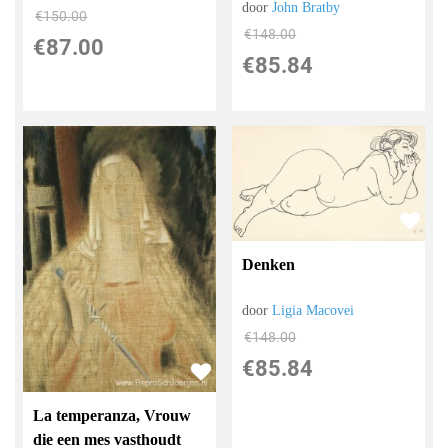
door
John Bratby
€
150.00
€
148.00
€
87.00
€
85.84
Denken
door
Ligia Macovei
€
148.00
€
85.84
La temperanza, Vrouw
die een mes vasthoudt