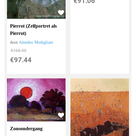
€
91.06
Pierrot (Zelfportret als
Pierrot)
door
Amedeo Modigliani
€
168.00
€
97.44
Zonsondergang