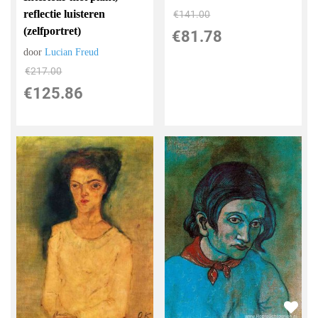
reflectie luisteren
€
141.00
(zelfportret)
€
81.78
door
Lucian Freud
€
217.00
€
125.86