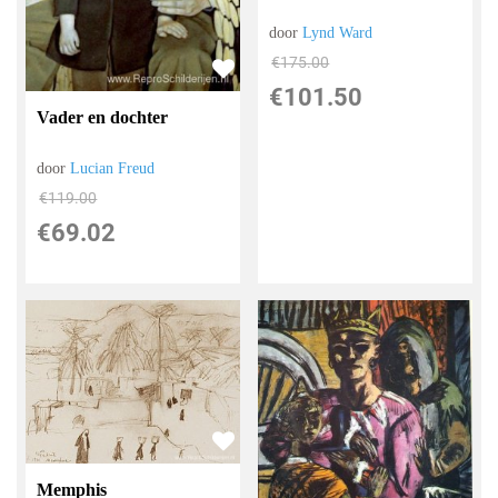
door
Lynd Ward
€
175.00
€
101.50
Vader en dochter
door
Lucian Freud
€
119.00
€
69.02
Memphis