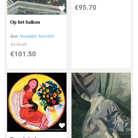
€
95.70
Op het balkon
door
Alexandre Jacovleff
€
175.00
€
101.50