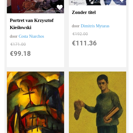
Zonder titel
Portret van Krzysztof
door
Dimitris Mytaras
Kieślowski
€
192.00
door
Costa Niarchos
€
111.36
€
171.00
€
99.18