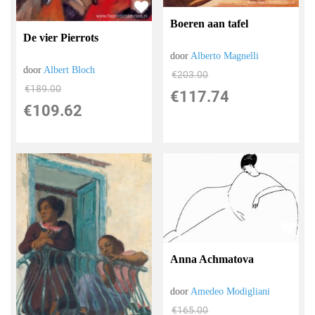
Boeren aan tafel
De vier Pierrots
door
Alberto Magnelli
door
Albert Bloch
€
203.00
€
189.00
€
117.74
€
109.62
Anna Achmatova
door
Amedeo Modigliani
€
165.00