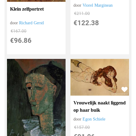
door
Viorel Marginean
Klein zelfportret
€
211.00
€
122.38
door
Richard Gerstl
€
167.00
€
96.86
Vrouwelijk naakt liggend
op haar buik
door
Egon Schiele
€
157.00