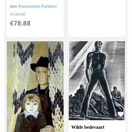
door
Konstantinos Parthenis
€
136.00
€
78.88
Wilde bedevaart