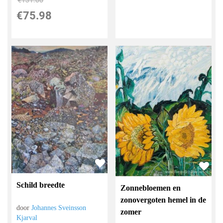
€
131.00
€
75.98
Schild breedte
Zonnebloemen en
zonovergoten hemel in de
door
Johannes Sveinsson
zomer
Kjarval