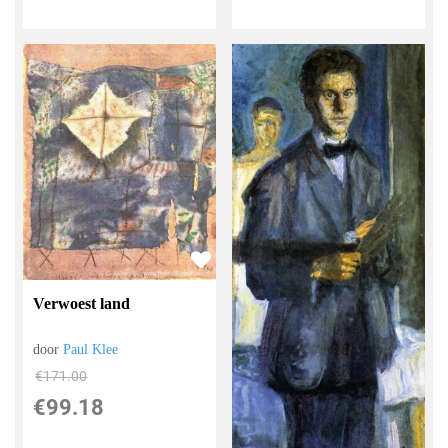
Verwoest land
door
Paul Klee
€
171.00
€
99.18