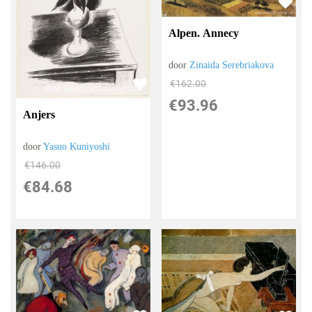
Alpen. Annecy
door
Zinaida Serebriakova
€
162.00
€
93.96
Anjers
door
Yasuo Kuniyoshi
€
146.00
€
84.68