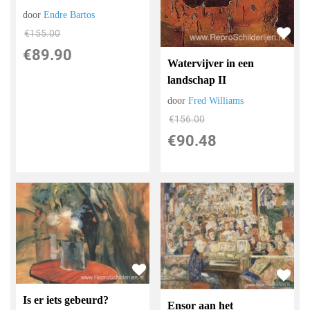
door
Endre Bartos
€
155.00
€
89.90
Watervijver in een
landschap II
door
Fred Williams
€
156.00
€
90.48
Is er iets gebeurd?
Ensor aan het