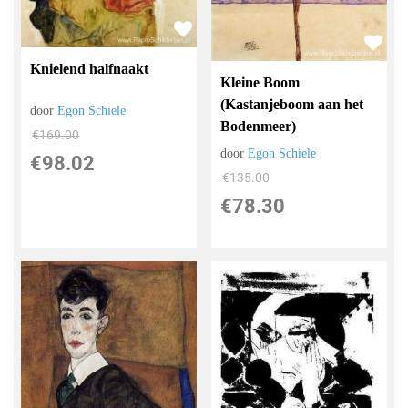
Knielend halfnaakt
Kleine Boom
(Kastanjeboom aan het
door
Egon Schiele
Bodenmeer)
€
169.00
door
Egon Schiele
€
98.02
€
135.00
€
78.30