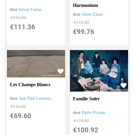
Harmonium
door
Istvan Farkas
door
James Ensor
€
192.00
€
172.00
€
111.36
€
99.76
Les Champs Blancs
Familie Soler
door
Jean Paul Lemieux
€
120.00
door
Pablo Picasso
€
69.60
€
174.00
€
100.92