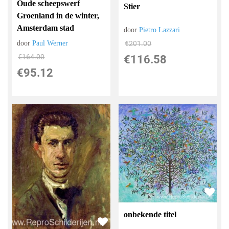
Oude scheepswerf
Stier
Groenland in de winter,
Amsterdam stad
door
Pietro Lazzari
€
201.00
door
Paul Werner
€
164.00
€
116.58
€
95.12
onbekende titel