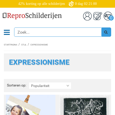
42% korting op alle schilderijen
0
dag
02:20:58
0
STARTPAGINA
STIJL
EXPRESSIONISME
EXPRESSIONISME
Sorteren
Sorteren op:
Populariteit
op: