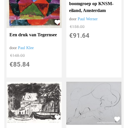
boomgroep op KNSM-
eiland, Amsterdam
door
Paul Werner
€
158.00
€
91.64
Een druk van Tegernsee
door
Paul Klee
€
148.00
€
85.84