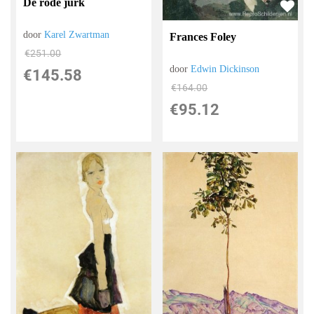
De rode jurk
door
Karel Zwartman
Frances Foley
€
251.00
door
Edwin Dickinson
€
145.58
€
164.00
€
95.12