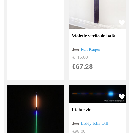
Violette verticale balk
door
Ron Kuiper
€
116.00
€
67.28
Lichte zin
door
Laddy John Dill
€
98.00