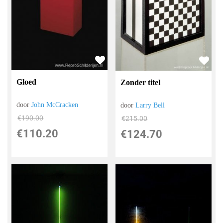
Gloed
Zonder titel
door
John McCracken
door
Larry Bell
€
190.00
€
215.00
€
110.20
€
124.70