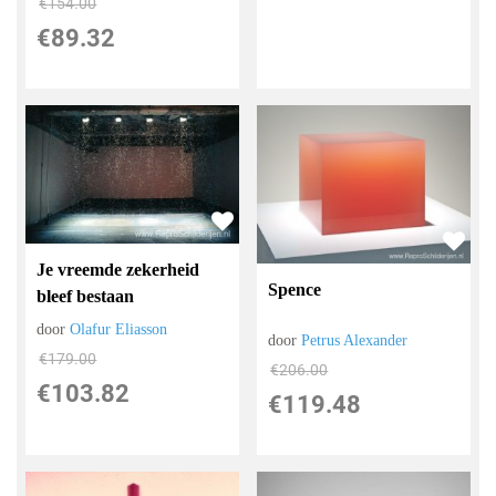
€
154.00
€
89.32
Je vreemde zekerheid
Spence
bleef bestaan
door
Olafur Eliasson
door
Petrus Alexander
€
179.00
€
206.00
€
103.82
€
119.48