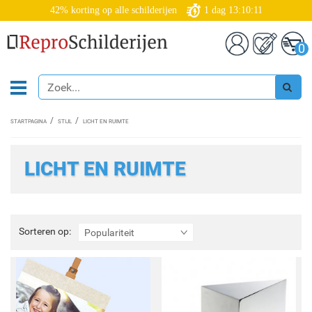
42% korting op alle schilderijen
1
dag
13:10:09
0
STARTPAGINA
STIJL
LICHT EN RUIMTE
LICHT EN RUIMTE
Sorteren
Sorteren op:
Populariteit
op: