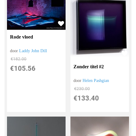
Rode vloed
door
Laddy John Dill
€
182.00
Zonder titel #2
€
105.56
door
Helen Pashgian
€
230.00
€
133.40