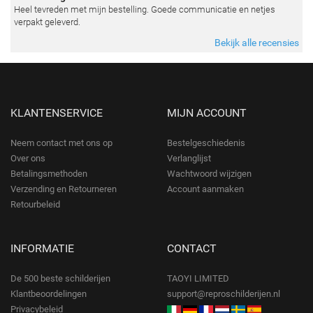
Heel tevreden met mijn bestelling. Goede communicatie en netjes
verpakt geleverd.
Bekijk alle recensies
KLANTENSERVICE
MIJN ACCOUNT
Neem contact met ons op
Bestelgeschiedenis
Over ons
Verlanglijst
Betalingsmethoden
Wachtwoord wijzigen
Verzending en Retourneren
Account aanmaken
Retourbeleid
INFORMATIE
CONTACT
De 500 beste schilderijen
TAOYI LIMITED
Klantbeoordelingen
support@reproschilderijen.nl
Privacybeleid