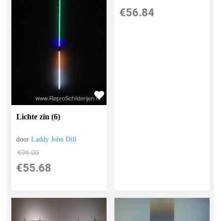
€
56.84
Lichte zin (6)
door
Laddy John Dill
€
96.00
€
55.68