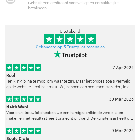
Gebruik een creditcard voor veilige en gemakkelijke
betalingen.
Uitstekend
Gebaseerd op 5 Trustpilot-recensies
7 Apr 2026
Roel
Het klinkt bijna te mooi om waar te zijn. Maar het proces zoals vermeld
op de website klopt helemaal. Wij hebben een heel mooi schilderij laten
reproduceren op basis van toegestuurde foto's. De communicatie i
30 Mar 2026
Naith Ward
Voor onze trouwfoto hebben we een handgeschilderde versie laten
maken en het resultaat heeft ons echt ontroerd. De kunstenaar heeft de
emoties perfect weten vast te leggen en zelfs kleine details zoals de lic
9 Mar 2026
Souie Craig