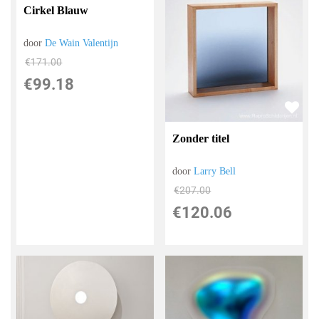
Cirkel Blauw
door
De Wain Valentijn
€
171.00
€
99.18
Zonder titel
door
Larry Bell
€
207.00
€
120.06