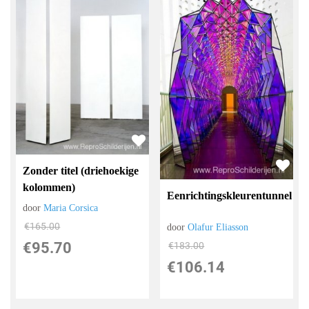
Zonder titel (driehoekige
kolommen)
Eenrichtingskleurentunnel
door
Maria Corsica
€
165.00
door
Olafur Eliasson
€
95.70
€
183.00
€
106.14