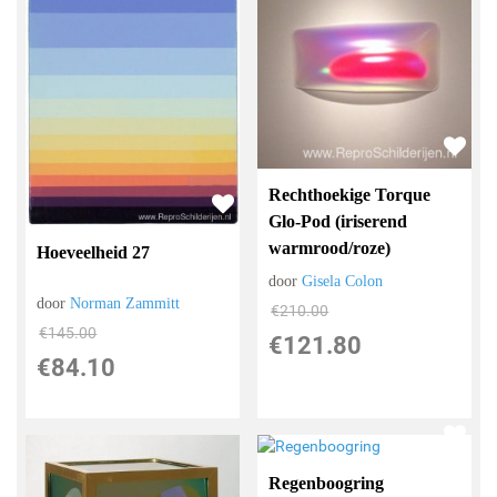
Rechthoekige Torque
Glo-Pod (iriserend
warmrood/roze)
Hoeveelheid 27
door
Gisela Colon
door
Norman Zammitt
€
210.00
€
145.00
€
121.80
€
84.10
Regenboogring