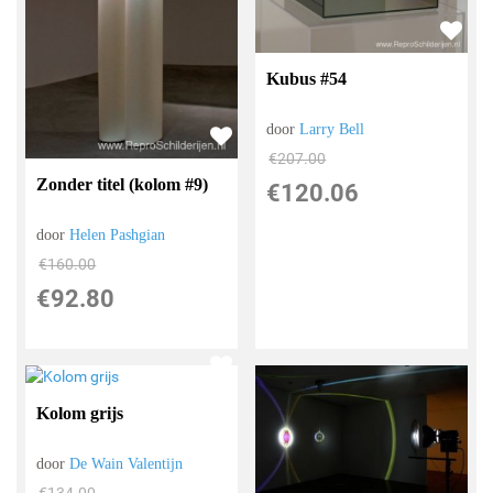
Kubus #54
door
Larry Bell
€
207.00
Zonder titel (kolom #9)
€
120.06
door
Helen Pashgian
€
160.00
€
92.80
Kolom grijs
door
De Wain Valentijn