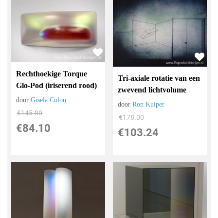
Rechthoekige Torque
Tri-axiale rotatie van een
Glo-Pod (iriserend rood)
zwevend lichtvolume
door
Gisela Colon
door
Ron Kuiper
€
145.00
€
178.00
€
84.10
€
103.24