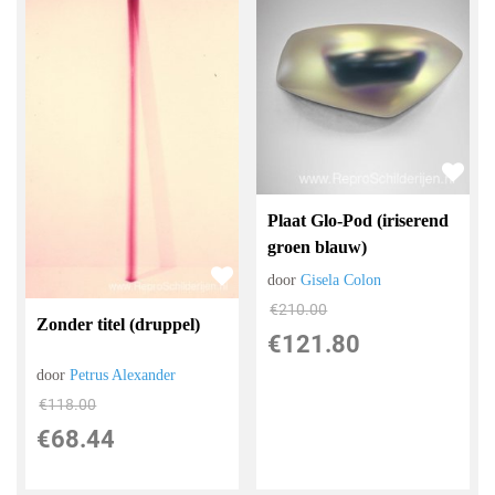
Plaat Glo-Pod (iriserend
groen blauw)
door
Gisela Colon
€
210.00
Zonder titel (druppel)
€
121.80
door
Petrus Alexander
€
118.00
€
68.44