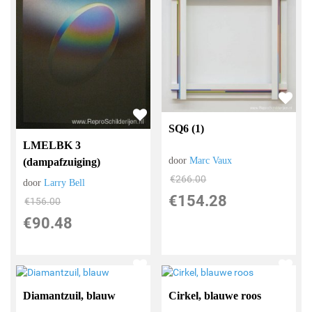
SQ6 (1)
LMELBK 3
door
Marc Vaux
(dampafzuiging)
€
266.00
door
Larry Bell
€
154.28
€
156.00
€
90.48
Diamantzuil, blauw
Cirkel, blauwe roos