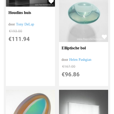
Houdins huis
door
Tony DeLap
€
193.00
€
111.94
Elliptische bol
door
Helen Pashgian
€
167.00
€
96.86