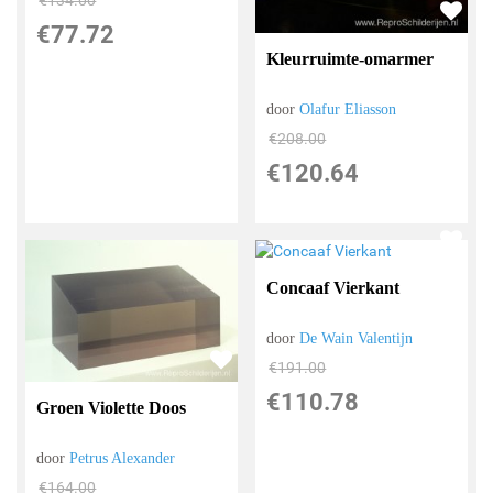
€
134.00
€
77.72
Kleurruimte-omarmer
door
Olafur Eliasson
€
208.00
€
120.64
Concaaf Vierkant
door
De Wain Valentijn
€
191.00
€
110.78
Groen Violette Doos
door
Petrus Alexander
€
164.00