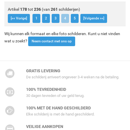
Artikel
178
tot
236
(van
261
schilderijen)
[<< Vorige]
1
2
3
4
5
[Volgende >>]
Wij kunnen elk formaat en elke foto schilderen. Kunt u niet vinden
wat u zoekt?
Neem contact met ons op
GRATIS LEVERING
De schilderij arriveert ongeveer 3-4 weken na de betaling.
100% TEVREDENHEID
30 dagen tevreden of uw geld terug.
100% MET DE HAND GESCHILDERD
Elke schilderij is met de hand geschilderd.
VEILIGE AANKOPEN