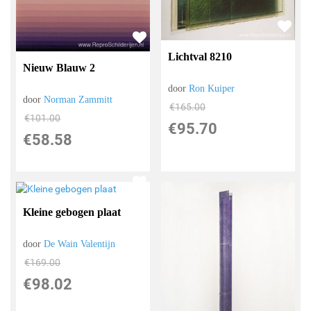
Lichtval 8210
Nieuw Blauw 2
door
Ron Kuiper
door
Norman Zammitt
€
165.00
€
101.00
€
95.70
€
58.58
Kleine gebogen plaat
door
De Wain Valentijn
€
169.00
€
98.02