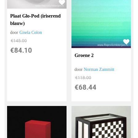
Plaat Glo-Pod (iriserend
blauw)
door
Gisela Colon
€
145.00
€
84.10
Groene 2
door
Norman Zammitt
€
118.00
€
68.44