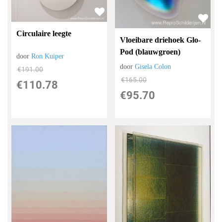
Circulaire leegte
Vloeibare driehoek Glo-
Pod (blauwgroen)
door
Ron Kuiper
door
Gisela Colon
€
191.00
€
165.00
€
110.78
€
95.70