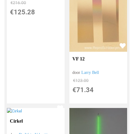
€
216.00
€
125.28
VF 12
door
Larry Bell
€
123.00
€
71.34
Cirkel