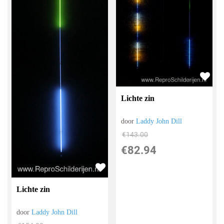
Lichte zin
door
Laddy John Dill
€
143.00
€
82.94
Lichte zin
door
Laddy John Dill