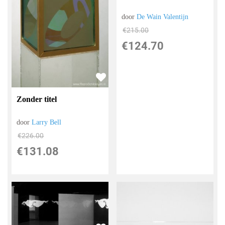
door
De Wain Valentijn
€
215.00
€
124.70
Zonder titel
door
Larry Bell
€
226.00
€
131.08