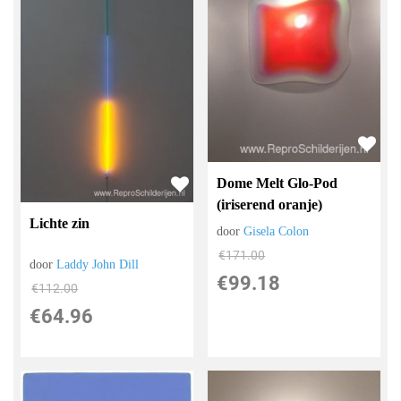
Dome Melt Glo-Pod
(iriserend oranje)
Lichte zin
door
Gisela Colon
€
171.00
door
Laddy John Dill
€
99.18
€
112.00
€
64.96