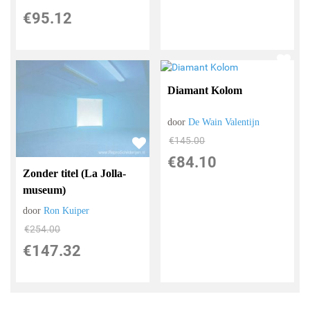
€
95.12
Diamant Kolom
door
De Wain Valentijn
€
145.00
€
84.10
Zonder titel (La Jolla-
museum)
door
Ron Kuiper
€
254.00
€
147.32