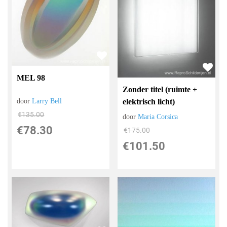
MEL 98
Zonder titel (ruimte +
elektrisch licht)
door
Larry Bell
€
135.00
door
Maria Corsica
€
78.30
€
175.00
€
101.50