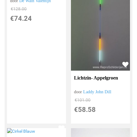
door
De Wain Valentijn
€
128.00
€
74.24
Lichtzin- Appelgroen
door
Laddy John Dill
€
101.00
€
58.58