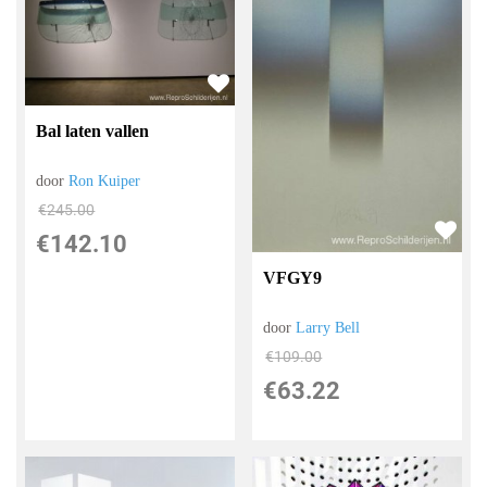
Bal laten vallen
door
Ron Kuiper
€
245.00
€
142.10
VFGY9
door
Larry Bell
€
109.00
€
63.22