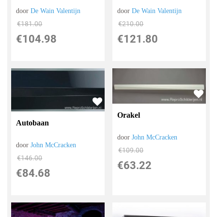
door
De Wain Valentijn
door
De Wain Valentijn
€
181.00
€
210.00
€
104.98
€
121.80
Orakel
Autobaan
door
John McCracken
door
John McCracken
€
109.00
€
146.00
€
63.22
€
84.68