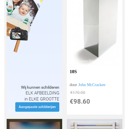
10S
door
John McCracken
Wij kunnen schilderen
€
170.00
ELK AFBEELDING
in ELKE GROOTTE
€
98.60
Aangepaste schilderijen