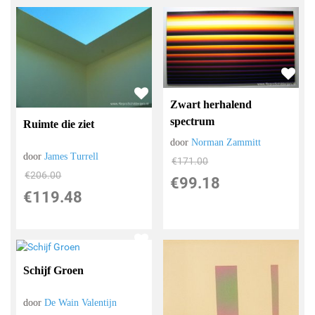
Zwart herhalend
spectrum
Ruimte die ziet
door
Norman Zammitt
door
James Turrell
€
171.00
€
206.00
€
99.18
€
119.48
Schijf Groen
door
De Wain Valentijn